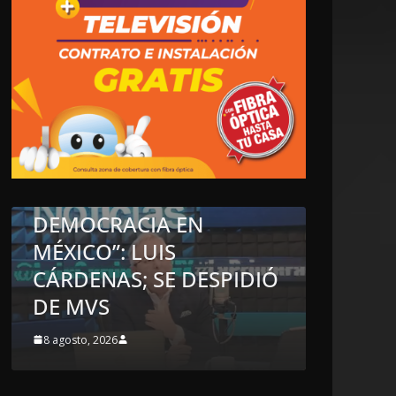
IÓN
INTERNACIONALES
NACIONALES
OPINI
MOS BUENOS
CIRCULA EN REDES:
PARA LA
NADIE COMO LAYD
 DE EXPRESIÓN
PARA DEMOSTRAR L
A
HIPOCRESÍA DE LA
IA EN
AUSTERIDAD
LUIS
REPUBLICANA; “HAS
; SE DESPIDIÓ
MADRID LE LLEGAN 
CRÍTICAS”
8 agosto, 2026