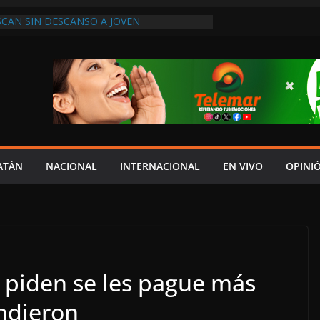
SCAN SIN DESCANSO A JOVEN
Y PIDEN APOYO PARA LOCALIZARLO
HIBIR A DEUDORES ALIMENTARIOS EN
 “TENDEDERO” DE LEY SABINA
A COMUNA CON EL AUMENTO SALARIAL
DO EN LA MINUTA, DENUNCIA MIGUEL
 ECONOMÍA FAMILIAR REALIZAN LA FERIA
LASES 2026; SERÁ EN ESTE MES DE
UENOS TIEMPOS PARA LA LIBERTAD DE
ATÁN
NACIONAL
INTERNACIONAL
EN VIVO
OPINI
ARA LA DEMOCRACIA EN MÉXICO”: LUIS
DESPIDIÓ DE MVS
b piden se les pague más
endieron