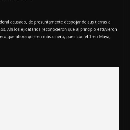
federal acusado, de presuntamente despojar de sus tierras a
NACIONALES
OPIN
s. Ahí los ejidatarios reconocieron que al principio estuvieron
“NO VIVI
 pero que ahora quieren más dinero, pues con el Tren Maya,
TIEMPOS 
LIBERTAD
NI PARA L
DEMOCRAC
MÉXICO”: 
OPINIÓN
CÁRDENAS
SE DERRUMBA EL MITO
DE MVS
7 agosto, 2026
8 agosto, 2026