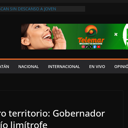
SCAN SIN DESCANSO A JOVEN
Y PIDEN APOYO PARA LOCALIZARLO
HIBIR A DEUDORES ALIMENTARIOS EN
 “TENDEDERO” DE LEY SABINA
A COMUNA CON EL AUMENTO SALARIAL
DO EN LA MINUTA, DENUNCIA MIGUEL
 ECONOMÍA FAMILIAR REALIZAN LA FERIA
LASES 2026; SERÁ EN ESTE MES DE
UENOS TIEMPOS PARA LA LIBERTAD DE
ATÁN
NACIONAL
INTERNACIONAL
EN VIVO
OPINI
ARA LA DEMOCRACIA EN MÉXICO”: LUIS
DESPIDIÓ DE MVS
 territorio: Gobernador
ío limítrofe