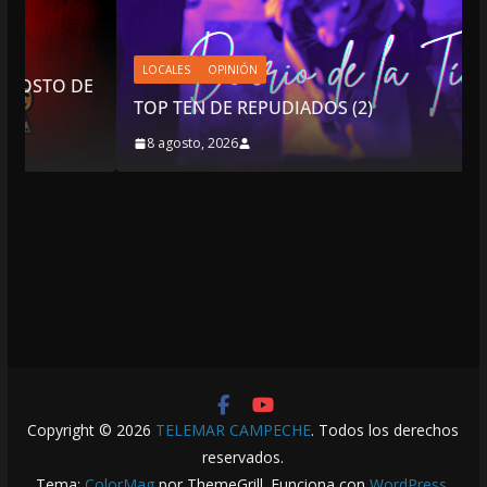
LOCALES
OPINIÓN
E
TOP TEN DE REPUDIADOS (2)
8 agosto, 2026
Copyright © 2026
TELEMAR CAMPECHE
. Todos los derechos
reservados.
Tema:
ColorMag
por ThemeGrill. Funciona con
WordPress
.