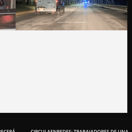
RECERÁ
CIRCULAENREDES: TRABAJADORES DE UNA