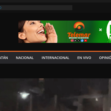
O
REVIO AVISO, SEDUMOP CIERRA TRAMO DE
A AVENIDA OBREGÓN Y CAUSA CAOS VIAL;
AUCIONES!
A EN POMUCH, HECELCHAKÁN; ¿Y LA
 PRESUMEN LAYDA Y MARCELA?
EL JAGUAR: 06 DE AGOSTO DE 2026
NÓMICO Y MAYOR INSEGURIDAD CON
OVIA
ATÁN
NACIONAL
INTERNACIONAL
EN VIVO
OPINI