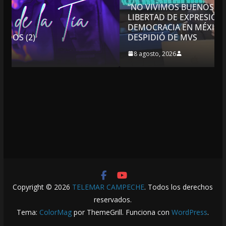
“NO VIVIMOS BUENOS TIEMPOS PARA LA
LIBERTAD DE EXPRESIÓN NI PARA LA
DEMOCRACIA EN MÉXICO”: LUIS CÁRDENAS; SE
DESPIDIÓ DE MVS
8 agosto, 2026
Copyright © 2026
TELEMAR CAMPECHE
. Todos los derechos
reservados.
Tema:
ColorMag
por ThemeGrill. Funciona con
WordPress
.