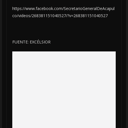
https://www.facebook.com/SecretarioGeneralDeAcapul
co/videos/268381151040527/?v=268381151040527
FUENTE: EXCÉLSIOR