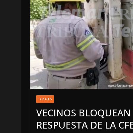
LOCALES
OPINIÓN
EN LAS TRIPAS 
JAGUAR: 06 DE
LOCALES
DE 2026
VECINOS BLOQUEAN C
6 agosto, 2026
RESPUESTA DE LA CFE