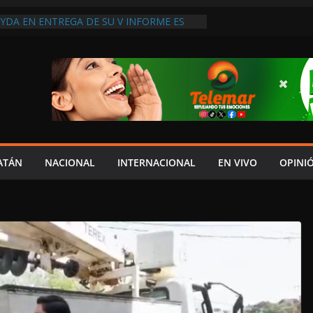
YDA EN ENTREGA DE SU V INFORME ES
RESPETO AL CONGRESO: IGNACIO MUÑOZ;
 COSTUMBRE”
PARABLE DEL AYUNTAMIENTO DE
A A SAN AGUSTÍN OLÁ
RCE EL PÉSIMO SERVICIO DE SALUD EN
CINOS DE LA LEOVIGILDO ACUSAN FALTA
 DE ATENCIÓN”
UDADANO DENUNCIA A “ANDY” LÓPEZ
ICIPADOS DE CAMPAÑA; EXIGE REVISAR
URSOS UTILIZADOS
ATÁN
NACIONAL
INTERNACIONAL
EN VIVO
OPINI
 CENTENARIO DOBLEGAN A LA CFE AL
IRMAR MINUTA, LIBERAN A
E Y LEVANTAN BLOQUEO CARRETERO