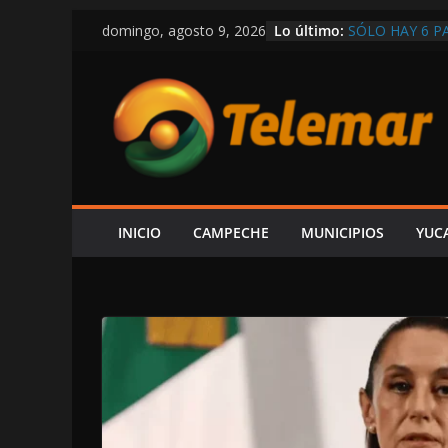
Saltar
Lo último:
SÓLO HAY 6 P
domingo, agosto 9, 2026
al
DE FUERA QUI
“EL C5 NO SE 
contenido
INSEGURIDAD 
SANSORES
ESCÁRCEGA: E
VICTORIA–DIV
CON $14 MIL
EL GOBIERNO 
PRESUMIR QUE
CIRCULA EN R
INICIO
CAMPECHE
MUNICIPIOS
YUC
¡CON CALLES 