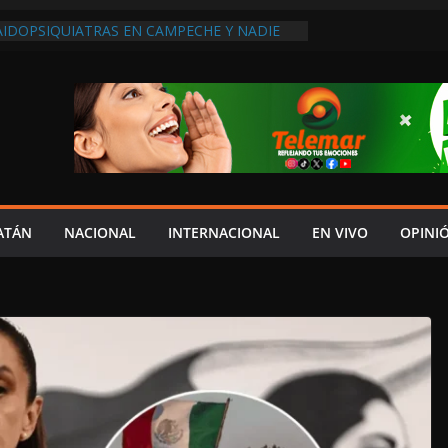
AIDOPSIQUIATRAS EN CAMPECHE Y NADIE
ERE VENIR: VERÓNICA PERAZA
VE EN LAS CALLES”; PRI AFIRMA QUE LA
REBASÓ AL GOBIERNO DE LAYDA
XIGEN REHABILITAR EL CAMINO #LA
ISIÓN DEL NORTE
 ANUALES A CAMPAMENTOS TORTUGUEROS,
DE LAYDA SE “LEVANTA LA CORBATA” PARA
 APOYA A LA ECOLOGÍA: COSGAYA
EDES: ISLA AGUADA ES PUEBLO MÁGICO…
ATÁN
NACIONAL
INTERNACIONAL
EN VIVO
OPINI
DE VERGÜENZA!