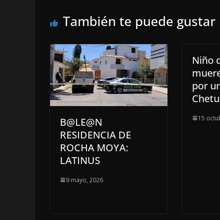
También te puede gustar
Niño 
muere
por un
Chetu
15 octu
B@LE@N
RESIDENCIA DE
ROCHA MOYA:
LATINUS
9 mayo, 2026