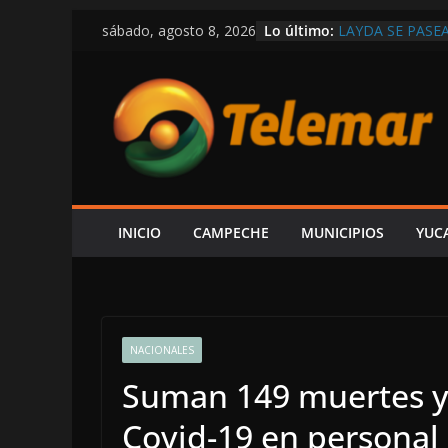
Saltar
Lo último:
LAYDA SE PASE
sábado, agosto 8, 2026
al
POSTES Y BUZO
CAMPECHE
contenido
CAPTAN A LAYD
DE LUJO MÁS G
VIVE CAMPECHE
ESTÁ EN RETRO
OBRAS Y MEDIO
SE DERRUMBA E
DENUNCIAR ES 
DE LA CFE ES 
INICIO
CAMPECHE
MUNICIPIOS
YUC
ALCALDE HIRA
NACIONALES
Suman 149 muertes y 
Covid-19 en personal