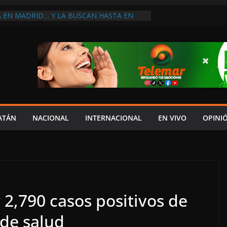
A EN MADRID… Y LA BUSCAN HASTA EN
NES POSTALES POR CRISIS FINANCIERA EN
A EN UNA DE LAS CADENAS DE ARTÍCULOS
RANDES DE EUROPA: MARCEL CARRILLO
 SU PEOR MOMENTO: PAN; LA ECONOMÍA
CESO, CRECE LA INSEGURIDAD, NO HAY
S CRÍTICOS SON CENSURADOS
L MITO
PERDER EL TIEMPO”; INFRAESTRUCTURA
OBSOLETA Y URGE MODERNIZARLA:
ATÁN
NACIONAL
INTERNACIONAL
EN VIVO
OPINI
M ARANDA
2,790 casos positivos de
 de salud