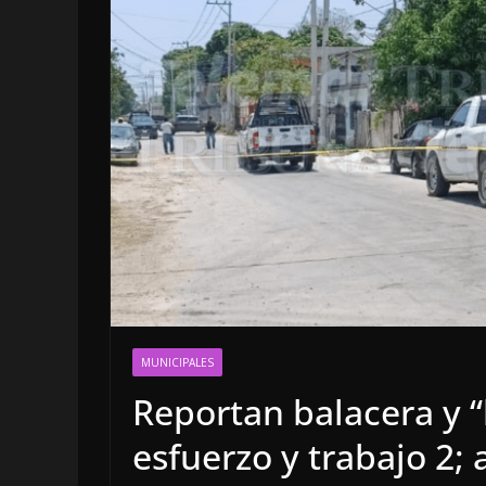
OPINIÓN
LA CLOACA 
POLÍTICA |
MUNICIPALES
DE 2026
Reportan balacera y 
4 agosto, 2026
esfuerzo y trabajo 2;