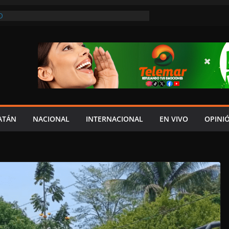
O
REVIO AVISO, SEDUMOP CIERRA TRAMO DE
A AVENIDA OBREGÓN Y CAUSA CAOS VIAL;
AUCIONES!
A EN POMUCH, HECELCHAKÁN; ¿Y LA
 PRESUMEN LAYDA Y MARCELA?
EL JAGUAR: 06 DE AGOSTO DE 2026
NÓMICO Y MAYOR INSEGURIDAD CON
OVIA
ATÁN
NACIONAL
INTERNACIONAL
EN VIVO
OPINI