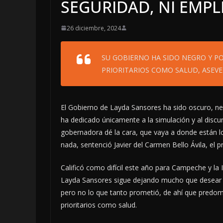
SEGURIDAD, NI EMPLE
26 diciembre, 2024
SU GOBIERNO HA SIDO NEGRO Y P
PRIORITARIOS COMO SALUD, ASEV
El Gobierno de Layda Sansores ha sido oscuro, ne
ha dedicado únicamente a la simulación y al disc
gobernadora dé la cara, que vaya a donde están l
nada, sentenció Javier del Carmen Bello Ávila, el
Calificó como difícil este año para Campeche y la I
Layda Sansores sigue dejando mucho que desear 
pero no lo que tanto prometió, de ahí que predomi
prioritarios como salud.