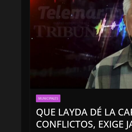
OPINIÓN
LA CLOACA DE
POLÍTICA | 4
MUNICIPALES
DE 2026
QUE LAYDA DÉ LA C
4 agosto, 2026
CONFLICTOS, EXIGE J