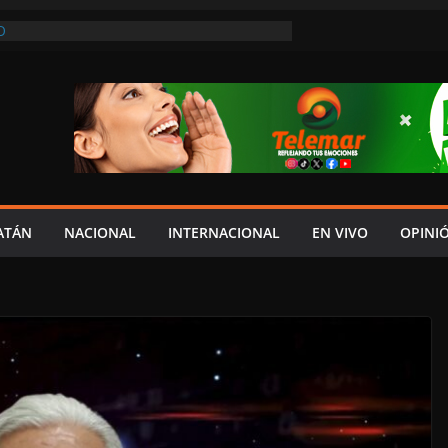
O
REVIO AVISO, SEDUMOP CIERRA TRAMO DE
A AVENIDA OBREGÓN Y CAUSA CAOS VIAL;
AUCIONES!
A EN POMUCH, HECELCHAKÁN; ¿Y LA
 PRESUMEN LAYDA Y MARCELA?
EL JAGUAR: 06 DE AGOSTO DE 2026
NÓMICO Y MAYOR INSEGURIDAD CON
OVIA
ATÁN
NACIONAL
INTERNACIONAL
EN VIVO
OPINI