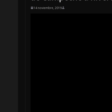
14 noviembre, 2019
LOCALES
OPINIÓN
EN LAS TRIPA
JAGUAR: 06 
DE 2026
6 agosto, 2026