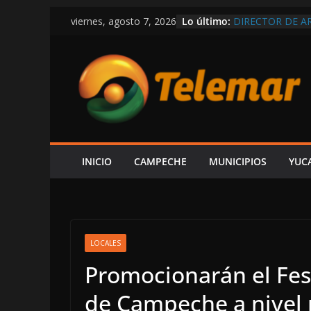
Saltar
Lo último:
DIRECTOR DE A
viernes, agosto 7, 2026
al
LOS TRANSBOR
CONTAMINACIÓ
contenido
LAMENTA PAUL A
EL ESTADO; “VE
DE MEDICINAS Y
HABITANTES DE
OBLIGARLO A F
SUBINTENDENT
AUSENCIA DE LA
UNA FALTA DE 
INICIO
CAMPECHE
MUNICIPIOS
YUC
“YA SE LE HIZO
SHEINBAUM USA
ATACAR, ACUSA
LOCALES
Promocionarán el Fest
de Campeche a nivel 