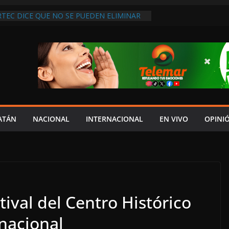
RTEC DICE QUE NO SE PUEDEN ELIMINAR
DOS PORQUE “HAY MENOS
N”
RCE EL PÉSIMO SERVICIO DE SALUD EN
CINOS DE LA LEOVIGILDO ACUSAN FALTA
 DE ATENCIÓN”
 CENTENARIO DOBLEGAN A LA CFE AL
IRMAR MINUTA, LIBERAN A
E Y LEVANTAN BLOQUEO CARRETERO
YDA EN ENTREGA DE SU V INFORME ES
RESPETO AL CONGRESO: IGNACIO MUÑOZ;
ATÁN
NACIONAL
INTERNACIONAL
EN VIVO
OPINI
 COSTUMBRE”
 VIDEO EDITADO PARA DESINFORMAR Y
 SERGIO SARMIENTO
ival del Centro Histórico
nacional