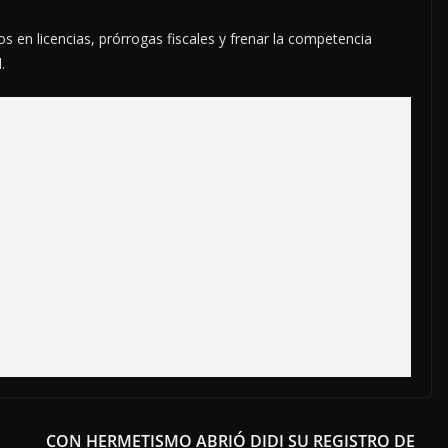
s en licencias, prórrogas fiscales y frenar la competencia
.
CON HERMETISMO ABRIÓ DIDI SU REGISTRO DE