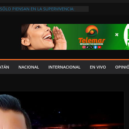
SÓLO PIENSAN EN LA SUPERVIVENCIA:
GOBIERNO DEBE APOYARLOS PARA QUE
EREN EMPLEOS
XIGEN REHABILITAR EL CAMINO #LA
ISIÓN DEL NORTE
 ANUALES A CAMPAMENTOS TORTUGUEROS,
DE LAYDA SE “LEVANTA LA CORBATA” PARA
 APOYA A LA ECOLOGÍA: COSGAYA
EDES: ISLA AGUADA ES PUEBLO MÁGICO…
DE VERGÜENZA!
AIDOPSIQUIATRAS EN CAMPECHE Y NADIE
ATÁN
NACIONAL
INTERNACIONAL
EN VIVO
OPINI
ERE VENIR: VERÓNICA PERAZA