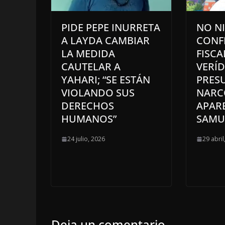
PIDE PEPE INURRETA
NO NI
A LAYDA CAMBIAR
CONF
LA MEDIDA
FISCAL
CAUTELAR A
VERÍD
YAHARI; “SE ESTÁN
PRES
VIOLANDO SUS
NARC
DERECHOS
APAR
HUMANOS”
SAMU
24 julio, 2026
29 abril
Deja un comentario