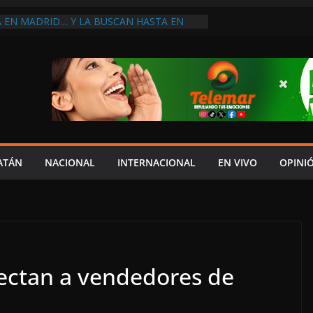
A EN MADRID… Y LA BUSCAN HASTA EN
NES POSTALES POR CRISIS FINANCIERA EN
A EN UNA DE LAS CADENAS DE ARTÍCULOS
RANDES DE EUROPA: MARCEL CARRILLO
 SU PEOR MOMENTO: PAN; LA ECONOMÍA
CESO, CRECE LA INSEGURIDAD, NO HAY
S CRÍTICOS SON CENSURADOS
L MITO
PERDER EL TIEMPO”; INFRAESTRUCTURA
OBSOLETA Y URGE MODERNIZARLA:
ATÁN
NACIONAL
INTERNACIONAL
EN VIVO
OPINI
M ARANDA
fectan a vendedores de