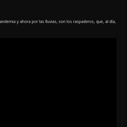
demia y ahora por las lluvias, son los raspaderos, que, al día,
nto
OPINIÓN
SE DERRUMBA EL MITO
7 agosto, 2026