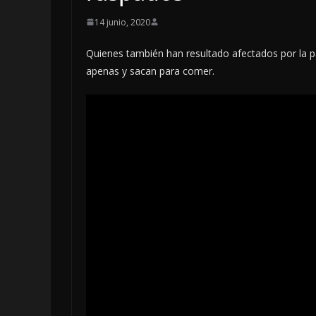
14 junio, 2020
Quienes también han resultado afectados por la pan
apenas y sacan para comer.
OPINIÓN
Enriquecimie
sospechoso
6 agosto, 2026