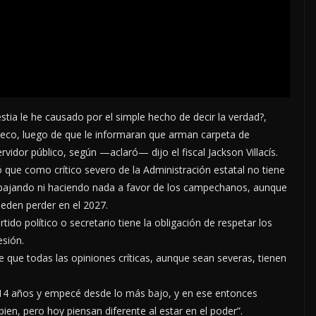
ia le he causado por el simple hecho de decir la verdad?,
checo, luego de que le informaran que arman carpeta de
servidor público, según —aclaró— dijo el fiscal Jackson Villacís.
ó que como crítico severo de la Administración estatal no tiene
bajando ni haciendo nada a favor de los campechanos, aunque
ueden perder en el 2027.
ido político o secretario tiene la obligación de respetar los
esión.
ce que todas las opiniones críticas, aunque sean severas, tienen
14 años y empecé desde lo más bajo, y en ese entonces
bien, pero hoy piensan diferente al estar en el poder”.