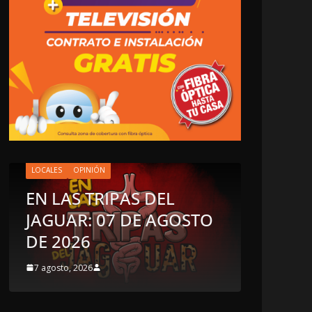
LOCALES
OPINIÓN
EN LAS TRIPAS DEL
OPINIÓN
JAGUAR: 07 DE AGOSTO
Enriqu
DE 2026
sospe
7 agosto, 2026
6 agosto, 2