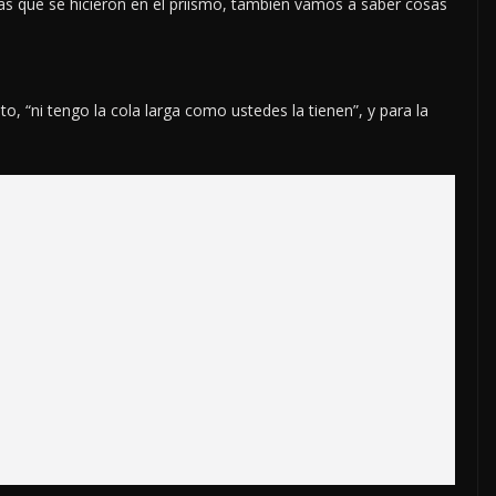
as que se hicieron en el priísmo, también vamos a saber cosas
o, “ni tengo la cola larga como ustedes la tienen”, y para la