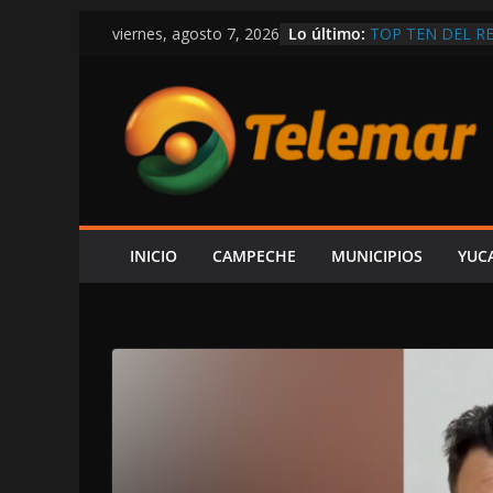
CRISIS GOLPEA
Saltar
Lo último:
TOP TEN DEL R
viernes, agosto 7, 2026
al
A LAYDA NO LE
NACIONAL Y DE
contenido
AUSTERIDAD
ALCUDIA HUNDE
RANKING NACIO
LUGAR 22
¡ALERTA! CAEN 
BARRIO DE SAN
RIESGO DE COL
INICIO
CAMPECHE
MUNICIPIOS
YUC