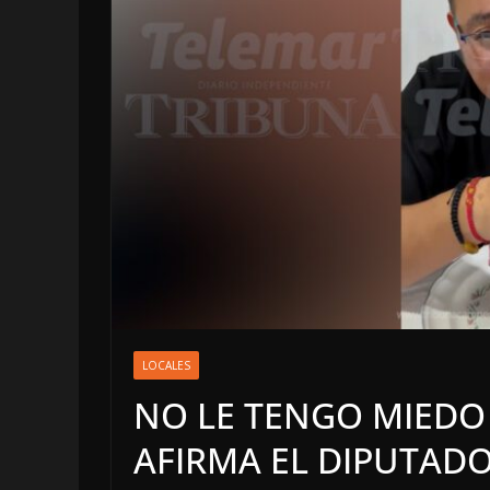
LOCALES
OPINIÓN
LOCALES
LUJOS SUBSIDI
NO LE TENGO MIEDO
6 agosto, 2026
AFIRMA EL DIPUTADO