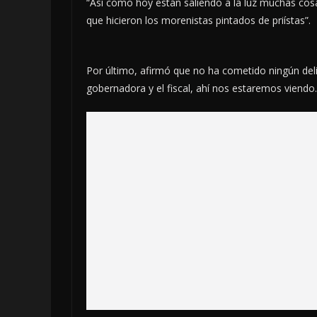
“Así como hoy están saliendo a la luz muchas cos
que hicieron los morenistas pintados de priístas”.
Por último, afirmó que no ha cometido ningún delit
gobernadora y el fiscal, ahí nos estaremos viendo.