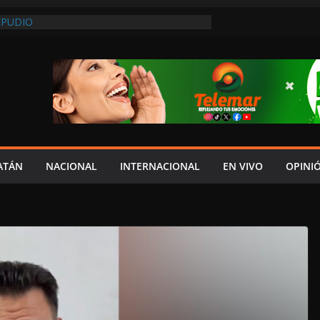
 AL TRANSPORTE DE CARGA EN CARMEN
EPUDIO
 IMPORTAN LOS LLAMADOS DEL PALACIO
 MORENA A SER CONGRUENTE CON LA
 AL PODER JUDICIAL DE CAMPECHE;
NAL DE GOBERNARTE LO UBICA EN EL
PIEDRAS DE LA TORRE DEL RELOJ DEL
 FRANCISCO Y LA ACORDONAN POR
APSO
ATÁN
NACIONAL
INTERNACIONAL
EN VIVO
OPINI