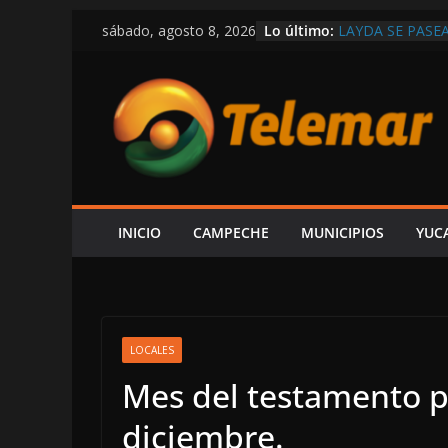
Saltar
Lo último:
LAYDA SE PASE
sábado, agosto 8, 2026
al
POSTES Y BUZO
CAMPECHE
contenido
CAPTAN A LAYD
DE LUJO MÁS G
VIVE CAMPECHE
ESTÁ EN RETRO
OBRAS Y MEDIO
SE DERRUMBA E
DENUNCIAR ES 
DE LA CFE ES 
INICIO
CAMPECHE
MUNICIPIOS
YUC
ALCALDE HIRA
LOCALES
Mes del testamento p
diciembre.