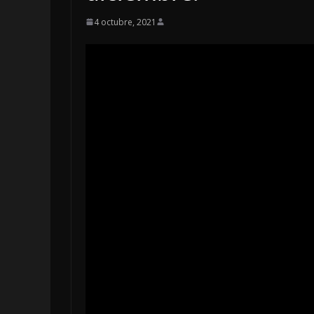
4 octubre, 2021
OPINIÓN
Enriquecimi
sospechoso
6 agosto, 2026