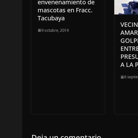
envenenamiento de
mascotas en Fracc.
Tacubaya
VECIN
9 octubre, 2019
AMAR
GOLP
ENTR
PRES
A LA 
6 septi
Deja un comentario