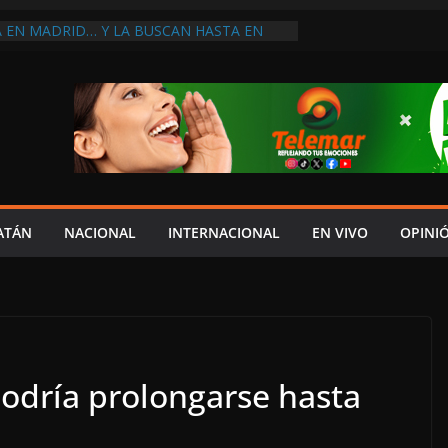
A EN MADRID… Y LA BUSCAN HASTA EN
NES POSTALES POR CRISIS FINANCIERA EN
A EN UNA DE LAS CADENAS DE ARTÍCULOS
RANDES DE EUROPA: MARCEL CARRILLO
 SU PEOR MOMENTO: PAN; LA ECONOMÍA
CESO, CRECE LA INSEGURIDAD, NO HAY
S CRÍTICOS SON CENSURADOS
L MITO
PERDER EL TIEMPO”; INFRAESTRUCTURA
OBSOLETA Y URGE MODERNIZARLA:
ATÁN
NACIONAL
INTERNACIONAL
EN VIVO
OPINI
M ARANDA
odría prolongarse hasta