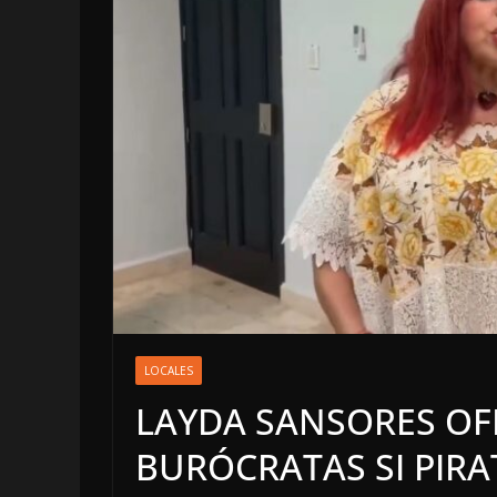
LOCALES
OPINIÓN
LOCALES
LUJOS SUBS
LAYDA SANSORES OFR
6 agosto, 2026
BURÓCRATAS SI PIR