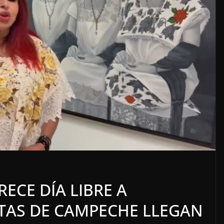
LOCALES
OPINIÓN
IDIADOS
TOP TEN DEL REPUDI
ECE DÍA LIBRE A
7 agosto, 2026
ATAS DE CAMPECHE LLEGAN