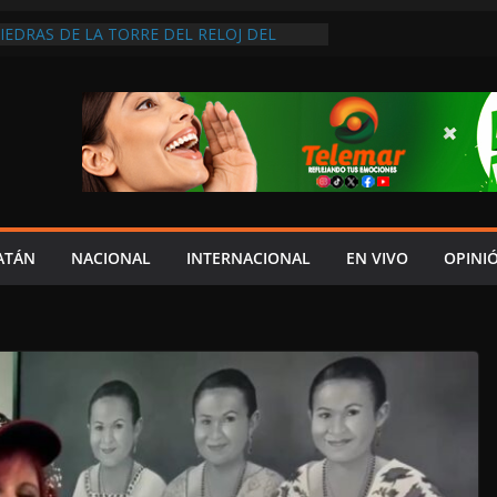
PIEDRAS DE LA TORRE DEL RELOJ DEL
 FRANCISCO Y LA ACORDONAN POR
APSO
VEEDORES INMOVILIZAN CAMIÓN EN
INCUMPLIMIENTO DE ACUERDOS DE
ESA NO ACTÚA DE BUENA FE”
RMÓ NI EL 10% DE ACCIONES QUE
PRESUPUESTO, MIENTRAS CAEN EL
INDICADORES ECONÓMICOS: SALIM
 IMPORTAN LOS LLAMADOS DEL PALACIO
 MORENA A SER CONGRUENTE CON LA
ATÁN
NACIONAL
INTERNACIONAL
EN VIVO
OPINI
 AL PODER JUDICIAL DE CAMPECHE;
NAL DE GOBERNARTE LO UBICA EN EL