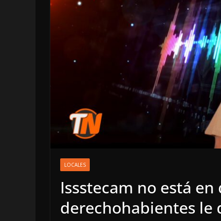
OPINIÓN
Enriquecimient
LOCALES
sospechoso
Issstecam no está en 
6 agosto, 2026
derechohabientes le 