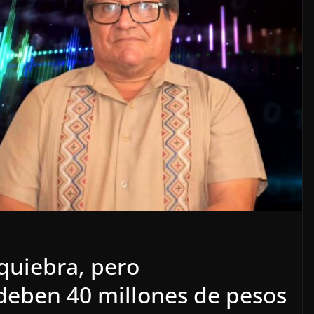
o
OPINIÓN
SE DERRUMBA EL MITO
quiebra, pero
7 agosto, 2026
deben 40 millones de pesos