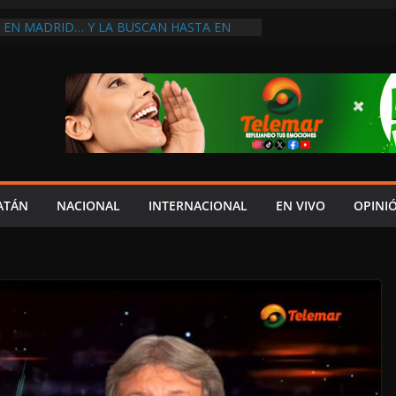
A EN MADRID… Y LA BUSCAN HASTA EN
ES POSTALES POR CRISIS FINANCIERA EN
A EN UNA DE LAS CADENAS DE ARTÍCULOS
RANDES DE EUROPA: MARCEL CARRILLO
 SU PEOR MOMENTO: PAN; LA ECONOMÍA
ESO, CRECE LA INSEGURIDAD, NO HAY
S CRÍTICOS SON CENSURADOS
L MITO
PERDER EL TIEMPO”; INFRAESTRUCTURA
OBSOLETA Y URGE MODERNIZARLA:
ATÁN
NACIONAL
INTERNACIONAL
EN VIVO
OPINI
M ARANDA