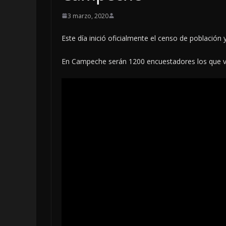
3 marzo, 2020
Este día inició oficialmente el censo de población 
En Campeche serán 1200 encuestadores los que vis
LOCALES
OPINIÓN
INFORME ELEC
4 agosto, 2026