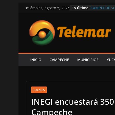
Saltar
Lo último:
CAMPECHE SE
miércoles, agosto 5, 2026
al
FAMILIAR CO
GOBIERNO DE
contenido
PERIODISTAS 
PRESENTARÁ 
MARIO DELGA
SHEINBAUM 
PÚBLICOS: S
DEL 10 AL 1
DEL GOBIERN
INFORME
INICIO
CAMPECHE
MUNICIPIOS
YUC
EL V INFORME
“DERECHOS 
ACCIONES, N
LOCALES
INEGI encuestará 350
Campeche