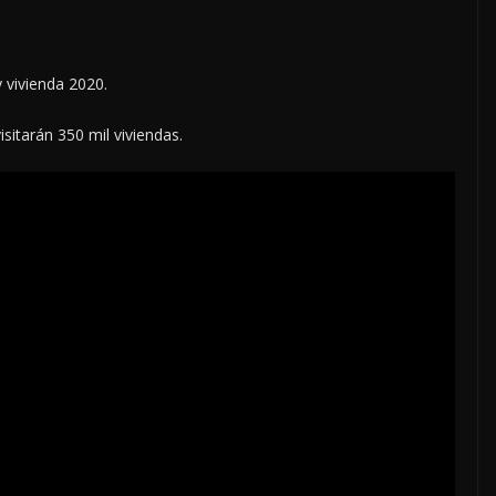
y vivienda 2020.
itarán 350 mil viviendas.
LOCALES
OPINIÓN
TORERO
INCANSABLE ACOSO
5 agosto, 2026