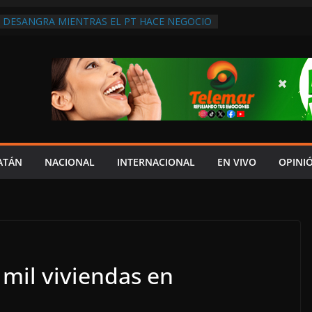
 DESANGRA MIENTRAS EL PT HACE NEGOCIO
N SESO LOCO Y UN EXALCALDE RECICLADO
 SHEINBAUM INVESTIGÓ A USUARIOS Y
EN LA RED SOCIAL X; LUISA ALCALDE LO
HOY O EL PRÓXIMO MIÉRCOLES
DO VIOLA LA CONSTITUCIÓN AL ATRIBUIR A
APOYO FINANCIADO CON RECURSOS
OFÍA ORTEGA
4 DE AGOSTO COMPARECERÁN SECRETARIOS
O DE LAYDA SANSORES POR EL QUINTO
ATÁN
NACIONAL
INTERNACIONAL
EN VIVO
OPINI
 DE LAYDA FUE UN CIRCO: AREMI GASCA;
HUMANOS DEBEN GARANTIZARSE CON
O CON DISCURSOS”
 mil viviendas en