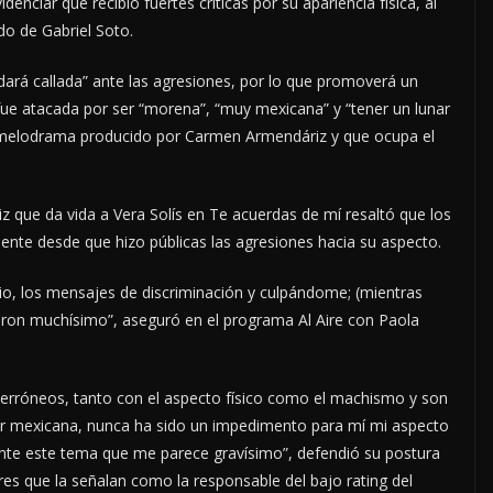
enciar que recibió fuertes críticas por su apariencia física, al
do de Gabriel Soto.
dará callada” ante las agresiones, por lo que promoverá un
ue atacada por ser “morena”, “muy mexicana” y “tener un lunar
 el melodrama producido por Carmen Armendáriz y que ocupa el
riz que da vida a Vera Solís en Te acuerdas de mí resaltó que los
nte desde que hizo públicas las agresiones hacia su aspecto.
io, los mensajes de discriminación y culpándome; (mientras
ieron muchísimo”, aseguró en el programa Al Aire con Paola
erróneos, tanto con el aspecto físico como el machismo y son
r mexicana, nunca ha sido un impedimento para mí mi aspecto
e este tema que me parece gravísimo”, defendió su postura
res que la señalan como la responsable del bajo rating del