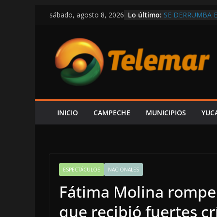
Saltar
Lo último:
SE DERRUMBA E
sábado, agosto 8, 2026
al
CIRCULA EN RE
DEMOSTRAR LA 
contenido
REPUBLICANA; “
EN LAS TRIPAS 
CAPTAN A LAYD
DE LUJO MÁS G
VIVE CAMPECHE
ESTÁ EN RETRO
OBRAS Y MEDIO
INICIO
CAMPECHE
MUNICIPIOS
YUC
ESPECTÁCULOS
NACIONALES
Fátima Molina rompe e
que recibió fuertes cr