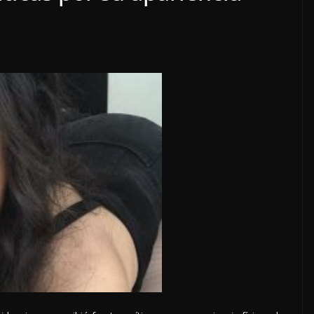
INTERNACIONALES
NACIONALES
OPINIÓN
CIRCULA EN REDES:
NADIE COMO LAYDA
PARA DEMOSTRAR LA
HIPOCRESÍA DE LA
AUSTERIDAD
REPUBLICANA; “HASTA
MADRID LE LLEGAN LAS
EPUDIO
CRÍTICAS”
8 agosto, 2026