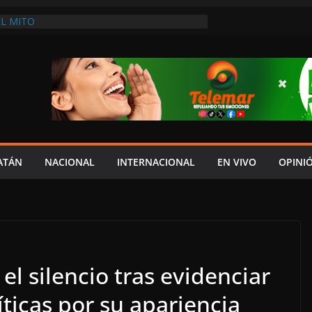
L MITO
DES: NADIE COMO LAYDA PARA
HIPOCRESÍA DE LA AUSTERIDAD
HASTA MADRID LE LLEGAN LAS CRÍTICAS”
DEL JAGUAR: 08 DE AGOSTO DE 2026
A EN UNA DE LAS CADENAS DE ARTÍCULOS
RANDES DE EUROPA: MARCEL CARRILLO
 SU PEOR MOMENTO: PAN; LA ECONOMÍA
CESO, CRECE LA INSEGURIDAD, NO HAY
S CRÍTICOS SON CENSURADOS
ATÁN
NACIONAL
INTERNACIONAL
EN VIVO
OPINI
l silencio tras evidenciar
íticas por su apariencia