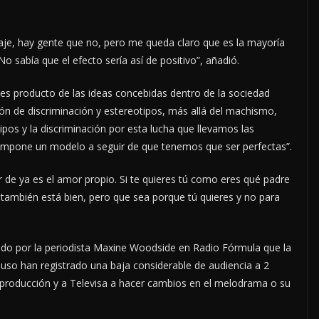
je, hay gente que no, pero me queda claro que es la mayoría
 sabía que el efecto sería así de positivo”, añadió.
s producto de las ideas concebidas dentro de la sociedad
ón de discriminación y estereotipos, más allá del machismo,
ipos y la discriminación por esta lucha que llevamos las
 impone un modelo a seguir de que tenemos que ser perfectas”.
 de ya es el amor propio. Si te quieres tú como eres qué padre
n, también está bien, pero que sea porque tú quieres y no para
do por la periodista Maxine Woodside en Radio Fórmula que la
luso han registrado una baja considerable de audiencia a 2
la producción y a Televisa a hacer cambios en el melodrama o su