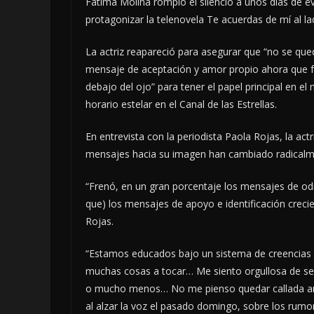
Fátima Molina rompió el silencio a unos días de evid
protagonizar la telenovela Te acuerdas de mí al la
La actriz reapareció para asegurar que “no se que
mensaje de aceptación y amor propio ahora que f
debajo del ojo” para tener el papel principal en
horario estelar en el Canal de las Estrellas.
En entrevista con la periodista Paola Rojas, la act
mensajes hacia su imagen han cambiado radicalme
“Frenó, en un gran porcentaje los mensajes de od
que) los mensajes de apoyo e identificación crec
Rojas.
“Estamos educados bajo un sistema de creencias 
muchas cosas a tocar… Me siento orgullosa de se
o mucho menos… No me pienso quedar callada ant
al alzar la voz el pasado domingo, sobre los rumo