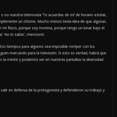
o no nuestra telenovela ‘Te acuerdas de mí’ de horario estelar,
implemente un chisme. Mucho menos tenía idea de que algunas
or mi físico, porque soy morena, porque tengo un lunar bajo el
’. No lo sabía”, mencionó.
 estos tiempos para algunos sea imposible romper con los
uen marcando para la televisión. Si esto es verdad, habrá que
mos la mente y podamos ver en nuestras pantallas la diversidad
alir en defensa de la protagonista y defendieron su trabajo y