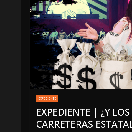
OPINIÓN
Enriquecimie
EXPEDIENTE
sospechoso
EXPEDIENTE | ¿Y LOS
6 agosto, 2026
CARRETERAS ESTATA