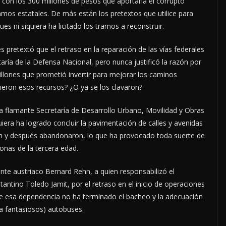
on los 300 millones de pesos que aportaría el corrupto
mos estatales. De más están los pretextos que utilice para
es ni siquiera ha licitado los tramos a reconstruir.
 pretextó que el retraso en la reparación de las vías federales
aría de la Defensa Nacional, pero nunca justificó la razón por
llones que prometió invertir para mejorar los caminos
tieron esos recursos? ¿O ya se los clavaron?
 flamante Secretaría de Desarrollo Urbano, Movilidad y Obras
uiera ha logrado concluir la pavimentación de calles y avenidas
ron y después abandonaron, lo que ha provocado toda suerte de
onas de la tercera edad.
nte austriaco Bernard Rehn, a quien responsabilizó el
ntino Toledo Jamit, por el retraso en el inicio de operaciones
ue esa dependencia no ha terminado el bacheo y la adecuación
a fantasiosos) autobuses.