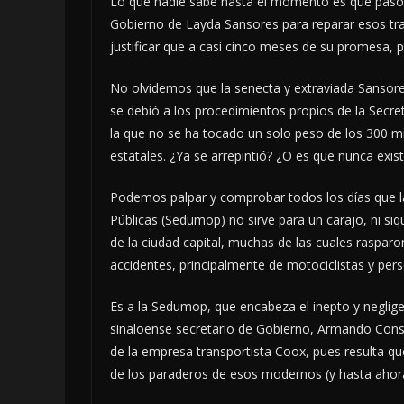
Lo que nadie sabe hasta el momento es qué pasó c
Gobierno de Layda Sansores para reparar esos tra
justificar que a casi cinco meses de su promesa, pu
No olvidemos que la senecta y extraviada Sansores
se debió a los procedimientos propios de la Secret
la que no se ha tocado un solo peso de los 300 mi
estatales. ¿Ya se arrepintió? ¿O es que nunca exis
Podemos palpar y comprobar todos los días que la
Públicas (Sedumop) no sirve para un carajo, ni siq
de la ciudad capital, muchas de las cuales raspa
accidentes, principalmente de motociclistas y pers
Es a la Sedumop, que encabeza el inepto y neglige
sinaloense secretario de Gobierno, Armando Consta
de la empresa transportista Coox, pues resulta q
de los paraderos de esos modernos (y hasta ahor