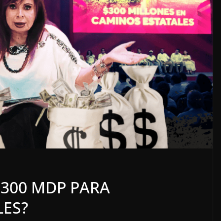
nto
OPINIÓN
SE DERRUMBA EL MITO
 300 MDP PARA
7 agosto, 2026
LES?