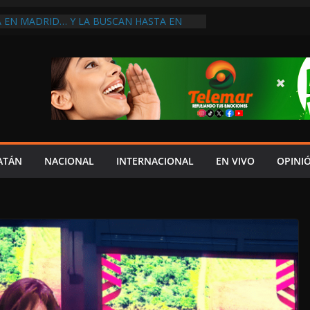
A EN MADRID… Y LA BUSCAN HASTA EN
NES POSTALES POR CRISIS FINANCIERA EN
A EN UNA DE LAS CADENAS DE ARTÍCULOS
RANDES DE EUROPA: MARCEL CARRILLO
 SU PEOR MOMENTO: PAN; LA ECONOMÍA
CESO, CRECE LA INSEGURIDAD, NO HAY
S CRÍTICOS SON CENSURADOS
L MITO
PERDER EL TIEMPO”; INFRAESTRUCTURA
OBSOLETA Y URGE MODERNIZARLA:
ATÁN
NACIONAL
INTERNACIONAL
EN VIVO
OPINI
M ARANDA