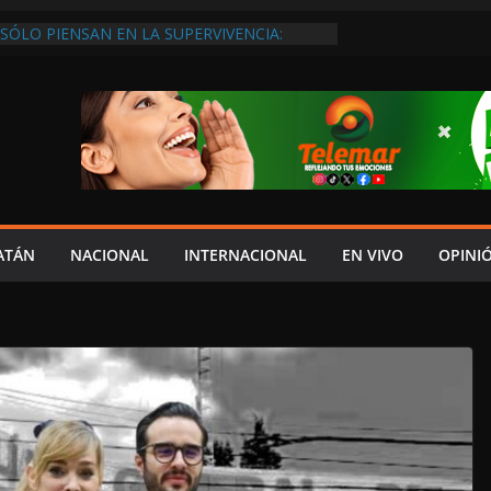
SÓLO PIENSAN EN LA SUPERVIVENCIA:
GOBIERNO DEBE APOYARLOS PARA QUE
EREN EMPLEOS
XIGEN REHABILITAR EL CAMINO #LA
ISIÓN DEL NORTE
 ANUALES A CAMPAMENTOS TORTUGUEROS,
DE LAYDA SE “LEVANTA LA CORBATA” PARA
 APOYA A LA ECOLOGÍA: COSGAYA
EDES: ISLA AGUADA ES PUEBLO MÁGICO…
DE VERGÜENZA!
AIDOPSIQUIATRAS EN CAMPECHE Y NADIE
ATÁN
NACIONAL
INTERNACIONAL
EN VIVO
OPINI
ERE VENIR: VERÓNICA PERAZA