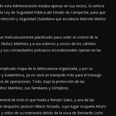
 esta Administración estaba apenas en sus inicios, la señora
la Ley de Seguridad Pública del Estado de Campeche, para que
 Protección y Seguridad Ciudadana que encabeza Marcela Muñoz
e meticulosamente planificado para ceder el control de la
Muñoz Martínez y a sus esbirros y socios de los cárteles
C-5 y sus comandantes policiacos incondicionales operan en las
plicado mapa de la delincuencia organizada, y por su
o y Sudamérica, ya no será un trampolín más para el trasiego
os de operaciones. Todo, bajo la protección de las
ñoz Martínez, sus familiares y cómplices.
general de todo lo que huela a Renato Sales, y una de las
el despacho Jackson Villacís Rosado, cuyo lugar ocuparía Arturo
s y oídos de su mamacita detrás de la nuca de Bernardo León.