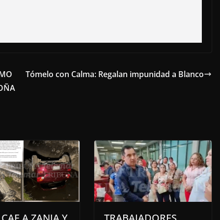
SMO
Tómelo con Calma: Regalan impunidad a Blanco
ROÑA
CAE A ZANJA Y
TRABAJADORES