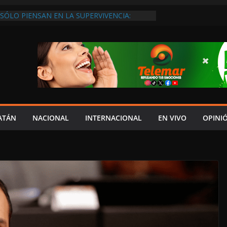
SÓLO PIENSAN EN LA SUPERVIVENCIA:
GOBIERNO DEBE APOYARLOS PARA QUE
EREN EMPLEOS
XIGEN REHABILITAR EL CAMINO #LA
ISIÓN DEL NORTE
 ANUALES A CAMPAMENTOS TORTUGUEROS,
DE LAYDA SE “LEVANTA LA CORBATA” PARA
 APOYA A LA ECOLOGÍA: COSGAYA
EDES: ISLA AGUADA ES PUEBLO MÁGICO…
DE VERGÜENZA!
AIDOPSIQUIATRAS EN CAMPECHE Y NADIE
ATÁN
NACIONAL
INTERNACIONAL
EN VIVO
OPINI
ERE VENIR: VERÓNICA PERAZA