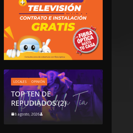
NACIONALES
OPINIÓN
“NO VIVIMOS BUENOS
TIEMPOS PARA LA
LIBERTAD DE EXPRESIÓN
NI PARA LA
DEMOCRACIA EN
MÉXICO”: LUIS
CÁRDENAS; SE DESPIDIÓ
DE MVS
8 agosto, 2026