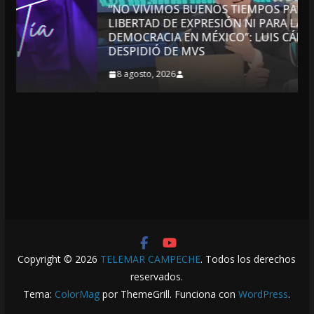
“NO VIVIMOS BUENOS TIEMPOS PARA LA
LIBERTAD DE EXPRESIÓN NI PARA LA
DEMOCRACIA EN MÉXICO”: LUIS CÁRDENAS; SE
DESPIDIÓ DE MVS
8 agosto, 2026
Copyright © 2026
TELEMAR CAMPECHE
. Todos los derechos
reservados.
Tema:
ColorMag
por ThemeGrill. Funciona con
WordPress
.