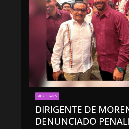
LOCALES
OPINIÓN
MUNICIPALES
INCANSABLE A
DIRIGENTE DE MORE
5 agosto, 2026
DENUNCIADO PENAL