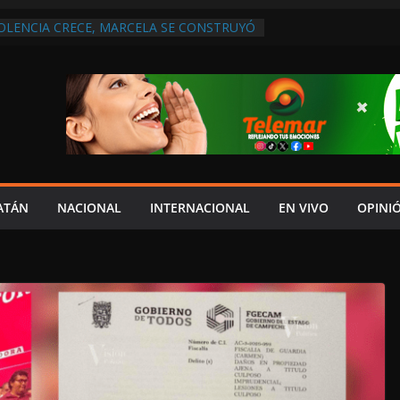
IOLENCIA CRECE, MARCELA SE CONSTRUYÓ
S EN SAN LORENZO
A ATENDER INSEGURIDAD, FORTALECER LA
ENERAR EMPLEOS
A NO PAGA A PROVEEDORES, PEMEX LA
ONTRATO
 QUE HAY UN PROYECTO PARA
TRO CULTURAL MULTIFUNCIONAL EN EL
ECH
 AUTORIZACIÓN MÉDICA PARA FIJAR
PRESUNTO RESPONSABLE DEL ACCIDENTE
ATÁN
NACIONAL
INTERNACIONAL
EN VIVO
OPINI