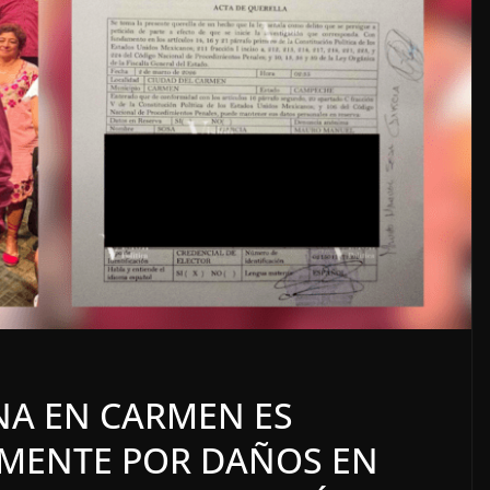
LOCALES
OPINIÓN
COSO
LUJOS SUBSIDIADOS
NA EN CARMEN ES
6 agosto, 2026
MENTE POR DAÑOS EN