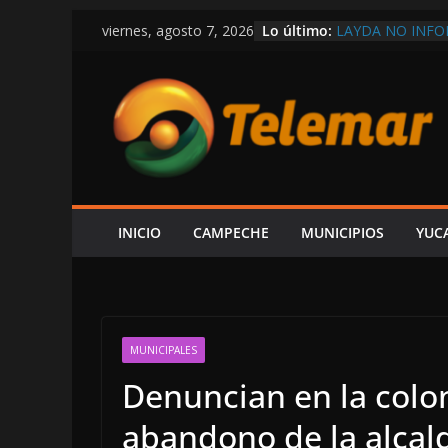
Saltar
Lo último:
LAYDA NO INFO
viernes, agosto 7, 2026
al
ABARCARON EL 
EMPLEO Y LOS 
contenido
HABITANTES DE
CORREN A ALCA
REVOCACIÓN D
“MI HIJA TENÍA
DENUNCIA FALL
A SU BEBÉ
FGR PEDIRÁ A F
EJECUTADO EN 
INICIO
CAMPECHE
MUNICIPIOS
YUC
¡TENSIÓN! PRO
PROTEXA ANTE 
PAGO; “LA EMPR
MUNICIPALES
Denuncian en la colo
abandono de la alcal