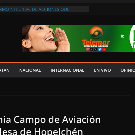
RMÓ NI EL 10% DE ACCIONES QUE
PRESUPUESTO, MIENTRAS CAEN EL
INDICADORES ECONÓMICOS: SALIM
 ACATECO DE OSORIO EN PUEBLA
LDESA MORENISTA Y EXIGEN SU
E MANDATO
 UNA OPORTUNIDAD DE VIVIR”: MADRE
AS EN ATENCIÓN DEL IMSS TRAS PERDER
GE CARPETA DE INVESTIGACIÓN POR
SABANCUY
ATÁN
NACIONAL
INTERNACIONAL
EN VIVO
OPINI
VEEDORES INMOVILIZAN CAMIÓN EN
INCUMPLIMIENTO DE ACUERDOS DE
ESA NO ACTÚA DE BUENA FE”
nia Campo de Aviación
desa de Hopelchén