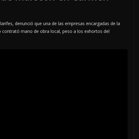
 alarifes, denunció que una de las empresas encargadas de la
 contrató mano de obra local, peso a los exhortos del
LOCALES
OPINIÓN
ACOSO
LUJOS SUBSIDIADOS
6 agosto, 2026