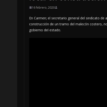
16 febrero, 2020
En Carmen; el secretario general del sindicato de
construcción de un tramo del malecón costero, no
gobierno del estado.
LOCALES
OPINIÓN
INCANSABLE 
5 agosto, 2026