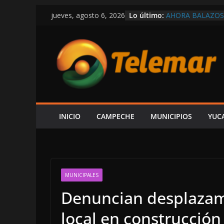
Saltar
Lo último:
AHORA BALAZOS 
jueves, agosto 6, 2026
al
AUTORIDADES
EL GOBIERNO DE
contenido
POR CARMEN, R
VÍCTOR SARMIE
INFORME DE LA
LUJOS SUBSIDIA
EU HABRÍA LIB
CONTRA DE ADÁN
LAYDA
INICIO
CAMPECHE
MUNICIPIOS
YUC
MUNICIPALES
Denuncian desplazam
local en construcció