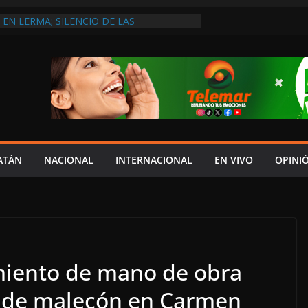
EN LERMA; SILENCIO DE LAS
 LAYDA NO HA HECHO LO SUFICIENTE
ECONOCE DIPUTADA LOCAL DE MORENA
NTO ENTREGA EL DOCUMENTO DEL V
YDA AL CONGRESO
DOS
ERADO ORDEN DE APREHENSIÓN EN
 AUGUSTO; TAMBIÉN INVESTIGARÍA A
ATÁN
NACIONAL
INTERNACIONAL
EN VIVO
OPINI
iento de mano de obra
n de malecón en Carmen