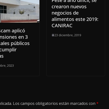
Pese a año difícil, se
crearon nuevos
negocios de
alimentos este 2019:
CANIRAC
scam aplicó
23 diciembre, 2019
nsiones en 3
ales públicos
ncumplir
as
mbre, 2023
licada.
Los campos obligatorios están marcados con
*