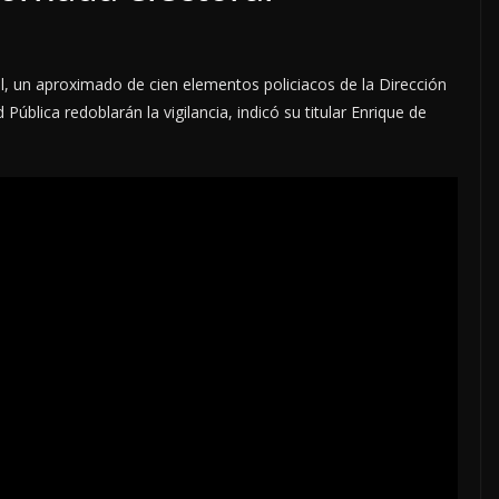
ral, un aproximado de cien elementos policiacos de la Dirección
 Pública redoblarán la vigilancia, indicó su titular Enrique de
iento
OPINIÓN
o
SE DERRUMBA EL MI
7 agosto, 2026