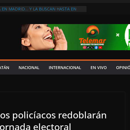
A EN MADRID… Y LA BUSCAN HASTA EN
NES POSTALES POR CRISIS FINANCIERA EN
A EN UNA DE LAS CADENAS DE ARTÍCULOS
RANDES DE EUROPA: MARCEL CARRILLO
 SU PEOR MOMENTO: PAN; LA ECONOMÍA
CESO, CRECE LA INSEGURIDAD, NO HAY
S CRÍTICOS SON CENSURADOS
L MITO
PERDER EL TIEMPO”; INFRAESTRUCTURA
OBSOLETA Y URGE MODERNIZARLA:
ATÁN
NACIONAL
INTERNACIONAL
EN VIVO
OPINI
M ARANDA
os policíacos redoblarán
jornada electoral