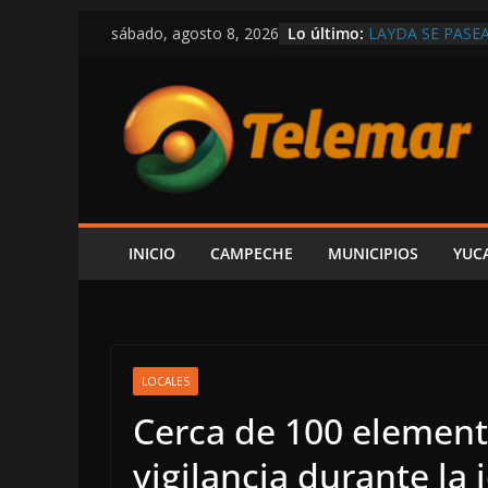
Saltar
Lo último:
LAYDA SE PASE
sábado, agosto 8, 2026
al
POSTES Y BUZO
CAMPECHE
contenido
CAPTAN A LAYD
DE LUJO MÁS G
VIVE CAMPECHE
ESTÁ EN RETRO
OBRAS Y MEDIO
SE DERRUMBA E
DENUNCIAR ES 
DE LA CFE ES 
INICIO
CAMPECHE
MUNICIPIOS
YUC
ALCALDE HIRA
LOCALES
Cerca de 100 element
vigilancia durante la 