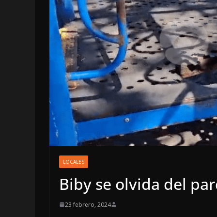
OPINIÓN
Enriqueci
LOCALES
sospecho
Biby se olvida del pa
6 agosto, 2026
23 febrero, 2024