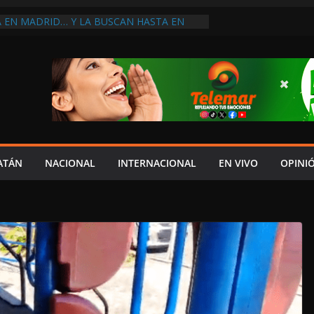
A EN MADRID… Y LA BUSCAN HASTA EN
NES POSTALES POR CRISIS FINANCIERA EN
A EN UNA DE LAS CADENAS DE ARTÍCULOS
RANDES DE EUROPA: MARCEL CARRILLO
 SU PEOR MOMENTO: PAN; LA ECONOMÍA
CESO, CRECE LA INSEGURIDAD, NO HAY
S CRÍTICOS SON CENSURADOS
L MITO
PERDER EL TIEMPO”; INFRAESTRUCTURA
OBSOLETA Y URGE MODERNIZARLA:
ATÁN
NACIONAL
INTERNACIONAL
EN VIVO
OPINI
M ARANDA