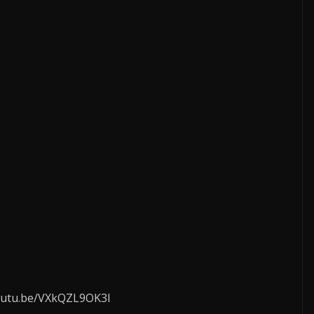
youtu.be/VXkQZL9OK3I