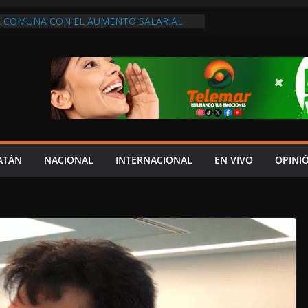
A COMUNA CON EL AUMENTO SALARIAL
DO EN LA MINUTA, DENUNCIA MIGUEL
PUDIADOS (2)
 JUSTICIA SOCIAL “ACOMPAÑAN” A
A CFE PARA MOSTRAR SECTORES
R CONTINUOS APAGONES Y CAUSAS
ZO NORMAL DE 50 CONSULTAS Y 2
ONES, CONTRADICE ELOY ROMERO A
S
HIBIR A DEUDORES ALIMENTARIOS EN
ATÁN
NACIONAL
INTERNACIONAL
EN VIVO
OPINI
 “TENDEDERO” DE LEY SABINA