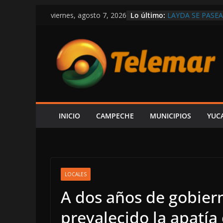
Saltar
Lo último:
LAYDA SE PASE
viernes, agosto 7, 2026
al
POSTES Y BUZON
CAMPECHE
contenido
CAPTAN A LAYD
DE LUJO MÁS G
VIVE CAMPECHE
ESTÁ EN RETROC
OBRAS Y MEDIO
SE DERRUMBA E
DENUNCIAR ES 
DE LA CFE ES 
INICIO
CAMPECHE
MUNICIPIOS
YUC
ALCALDE HIRA
LOCALES
A dos años de gobier
prevalecido la apatía