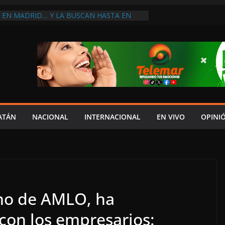
A EN MADRID… Y LA BUSCAN HASTA EN
ES POSTALES POR CRISIS FINANCIERA EN
A EN UNA DE LAS CADENAS DE ARTÍCULOS
RANDES DE EUROPA: MARCEL CARRILLO
 SU PEOR MOMENTO: PAN; LA ECONOMÍA
ESO, CRECE LA INSEGURIDAD, NO HAY
S CRÍTICOS SON CENSURADOS
L MITO
PERDER EL TIEMPO”; INFRAESTRUCTURA
OBSOLETA Y URGE MODERNIZARLA:
ATÁN
NACIONAL
INTERNACIONAL
EN VIVO
OPINI
M ARANDA
no de AMLO, ha
 con los empresarios: