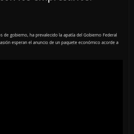
 de gobierno, ha prevalecido la apatía del Gobierno Federal
casión esperan el anuncio de un paquete económico acorde a
o
OPINIÓN
SE DERRUMBA EL MITO
7 agosto, 2026