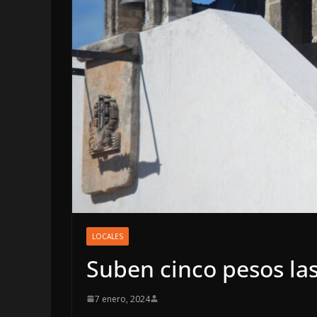
OPINIÓN
LOCALES
SE DERRU
Suben cinco pesos las
7 agosto, 2026
7 enero, 2024