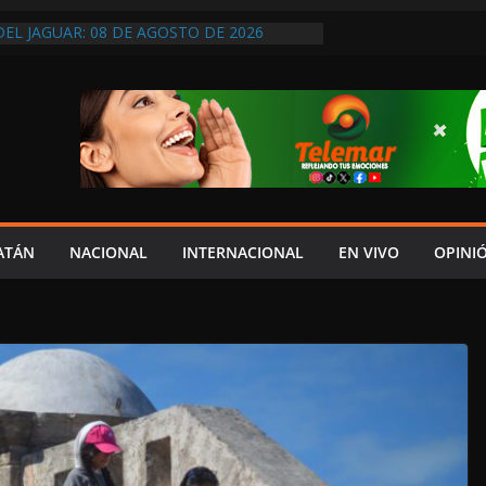
DEL JAGUAR: 08 DE AGOSTO DE 2026
 ECONOMÍA FAMILIAR REALIZAN LA FERIA
LASES 2026; SERÁ EN ESTE MES DE
UENOS TIEMPOS PARA LA LIBERTAD DE
ARA LA DEMOCRACIA EN MÉXICO”: LUIS
DESPIDIÓ DE MVS
SCAN SIN DESCANSO A JOVEN
Y PIDEN APOYO PARA LOCALIZARLO
DES: NADIE COMO LAYDA PARA
HIPOCRESÍA DE LA AUSTERIDAD
ATÁN
NACIONAL
INTERNACIONAL
EN VIVO
OPINI
HASTA MADRID LE LLEGAN LAS CRÍTICAS”