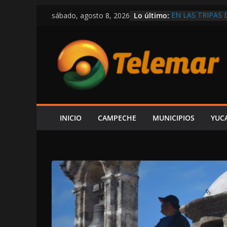
Saltar
Lo último:
EN LAS TRIPAS 
sábado, agosto 8, 2026
al
EN APOYO A LA
DE REGRESO A C
contenido
AGOSTO
“NO VIVIMOS B
EXPRESIÓN NI P
CÁRDENAS; SE 
FAMILIARES BU
DESAPARECIDO 
CIRCULA EN RE
DEMOSTRAR LA 
INICIO
CAMPECHE
MUNICIPIOS
YUC
REPUBLICANA; “