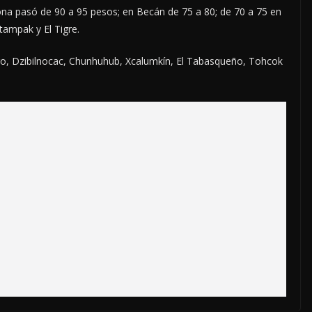
ona pasó de 90 a 95 pesos; en Becán de 75 a 80; de 70 a 75 en
tampak y El Tigre.
ro, Dzibilnocac, Chunhuhub, Xcalumkín, El Tabasqueño, Tohcok