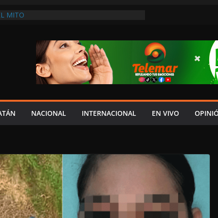
L MITO
DES: NADIE COMO LAYDA PARA
HIPOCRESÍA DE LA AUSTERIDAD
HASTA MADRID LE LLEGAN LAS CRÍTICAS”
DEL JAGUAR: 08 DE AGOSTO DE 2026
A EN UNA DE LAS CADENAS DE ARTÍCULOS
RANDES DE EUROPA: MARCEL CARRILLO
 SU PEOR MOMENTO: PAN; LA ECONOMÍA
CESO, CRECE LA INSEGURIDAD, NO HAY
S CRÍTICOS SON CENSURADOS
ATÁN
NACIONAL
INTERNACIONAL
EN VIVO
OPINI