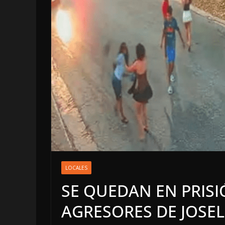
LOCALES
OPINIÓN
LOCALES
TOP TEN DE
SE QUEDAN EN PRIS
7 agosto, 2026
AGRESORES DE JOSE