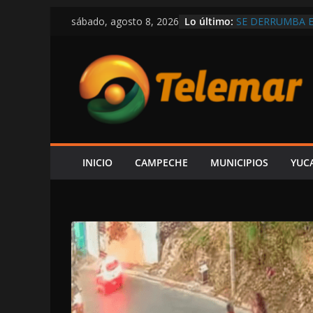
Saltar
Lo último:
SE DERRUMBA E
sábado, agosto 8, 2026
al
CIRCULA EN RE
DEMOSTRAR LA 
contenido
REPUBLICANA; “
EN LAS TRIPAS 
CAPTAN A LAYD
DE LUJO MÁS G
VIVE CAMPECHE
ESTÁ EN RETRO
OBRAS Y MEDIO
INICIO
CAMPECHE
MUNICIPIOS
YUC