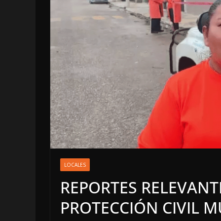
LOCALES
OPINIÓN
LOCALES
INCANSABLE 
REPORTES RELEVANT
5 agosto, 2026
PROTECCIÓN CIVIL M