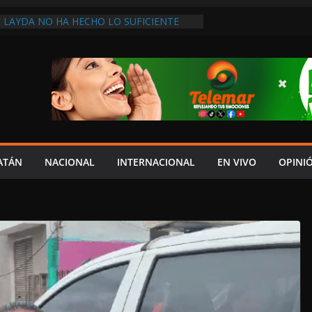
 LAYDA NO HA HECHO LO SUFICIENTE
ECONOCE DIPUTADA LOCAL DE MORENA
UIERE COPIAR A SHEINBAUM!, ASEGURA
ALDONADO
ÓN Y ROBOLO GOLPEA A PESCADORES
RESOS FAMILIARES SE REDUCEN
ÁNGEL “N” FUE DETENIDO POR
TRUCCIÓN DE EVIDENCIAS PARA
ERO DE ESTUDIANTES DE AYOTZINAPA:
NDO DAE CONTROL! REPORTAN
ATÁN
NACIONAL
INTERNACIONAL
EN VIVO
OPINI
N LA INVASIÓN SINAÍ; AUTORIDADES
ERATIVO