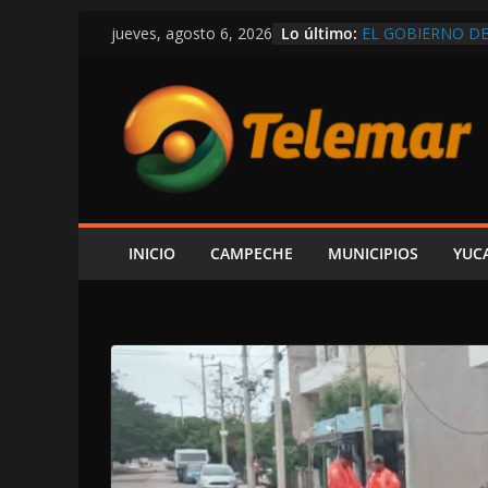
Saltar
Lo último:
EL GOBIERNO DE
jueves, agosto 6, 2026
al
POR CARMEN, R
¡HASTA ITALIA Q
contenido
SARMIENTO M
VEDA DE CAMAR
RIBEREÑOS; ING
EXGOBERNADOR 
ORDENAR LA DES
CONOCER PARAD
FGR
¡SE ESTÁ SALIE
INICIO
CAMPECHE
MUNICIPIOS
YUC
DETONACIONES E
DESPLIEGAN OP