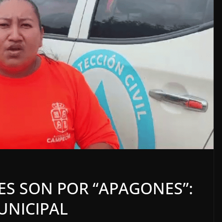
LOCALES
OPINIÓN
ACOSO
LUJOS SUBSIDIADOS
ES SON POR “APAGONES”:
6 agosto, 2026
UNICIPAL