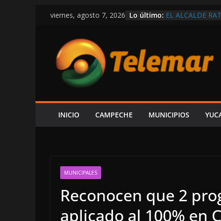
Saltar
Lo último:
EL ALCALDE RAT
viernes, agosto 7, 2026
al
REGLAS DE MOR
VIVE CAMPECHE
contenido
ESTÁ EN RETROC
OBRAS Y MEDIO
SE DERRUMBA E
DENUNCIAR ES 
DE LA CFE ES 
ALCALDE HIRA
LAYDA SE PASE
POSTES Y BUZON
INICIO
CAMPECHE
MUNICIPIOS
YUC
CAMPECHE
MUNICIPALES
Reconocen que 2 pro
aplicado al 100% en