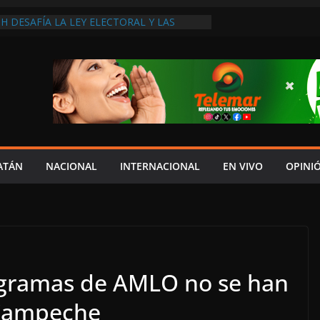
H DESAFÍA LA LEY ELECTORAL Y LAS
ENA AL IMPULSAR A PABLO GUTIÉRREZ
 SU PEOR MOMENTO: PAN; LA ECONOMÍA
ESO, CRECE LA INSEGURIDAD, NO HAY
S CRÍTICOS SON CENSURADOS
L MITO
PERDER EL TIEMPO”; INFRAESTRUCTURA
OBSOLETA Y URGE MODERNIZARLA:
M ARANDA
A EN MADRID… Y LA BUSCAN HASTA EN
ES POSTALES POR CRISIS FINANCIERA EN
ATÁN
NACIONAL
INTERNACIONAL
EN VIVO
OPINI
gramas de AMLO no se han
 Campeche