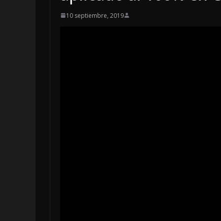
10 septiembre, 2019
OPINIÓN
Enriquecimie
sospechoso
6 agosto, 2026