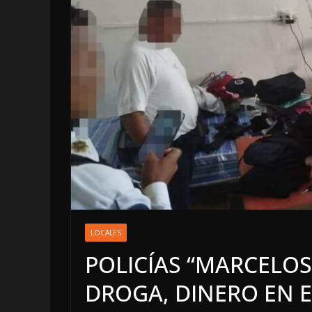
OPINIÓN
Enriqueci
LOCALES
sospecho
POLICÍAS “MARCELO
6 agosto, 2026
DROGA, DINERO EN E