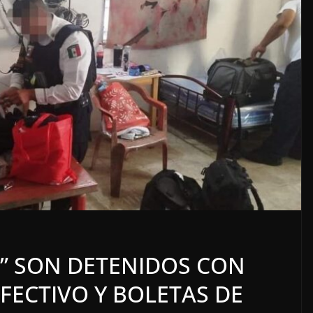
miento
OPINIÓN
so
SE DERRUMBA EL M
S” SON DETENIDOS CON
7 agosto, 2026
FECTIVO Y BOLETAS DE