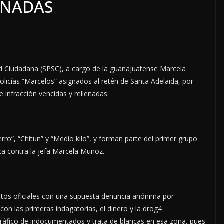
ENADAS
ad Ciudadana (SPSC), a cargo de la guanajuatense Marcela
licías “Marcelos” asignados al retén de Santa Adelaida, por
e infracción vencidas y rellenadas.
o”, “Chitun” y “Medio kilo”, y forman parte del primer grupo
ica contra la jefa Marcela Muñoz.
 estos oficiales con una supuesta denuncia anónima por
con las primeras indagatorias, el dinero y la drog4
tráfico de indocumentados y trata de blancas en esa zona, pues