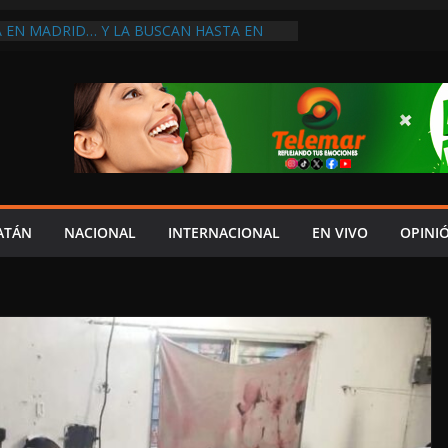
A EN MADRID… Y LA BUSCAN HASTA EN
NES POSTALES POR CRISIS FINANCIERA EN
A EN UNA DE LAS CADENAS DE ARTÍCULOS
RANDES DE EUROPA: MARCEL CARRILLO
 SU PEOR MOMENTO: PAN; LA ECONOMÍA
CESO, CRECE LA INSEGURIDAD, NO HAY
S CRÍTICOS SON CENSURADOS
L MITO
PERDER EL TIEMPO”; INFRAESTRUCTURA
OBSOLETA Y URGE MODERNIZARLA:
ATÁN
NACIONAL
INTERNACIONAL
EN VIVO
OPINI
M ARANDA