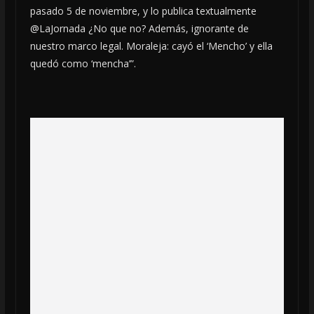
pasado 5 de noviembre, y lo publica textualmente
@LaJornada ¿No que no? Además, ignorante de
nuestro marco legal. Moraleja: cayó el ‘Mencho’ y ella
quedó como ‘mencha’”.