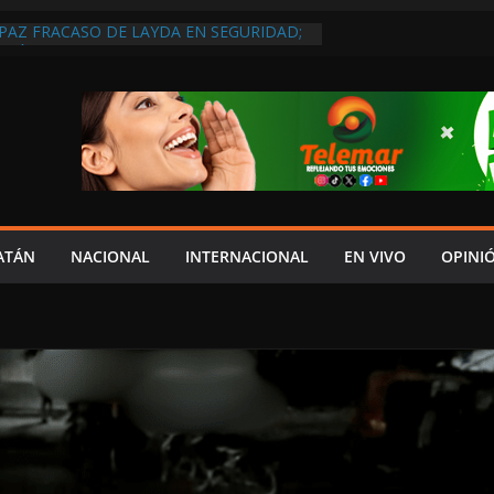
 PAZ FRACASO DE LAYDA EN SEGURIDAD;
DEJÓ MUCHO QUE DESEAR”
EL JAGUAR: 06 DE AGOSTO DE 2026
 DISCURSO DE LAYDA AL REVELAR QUE
TRA LA PEOR CAÍDA DE
S DEL PAÍS, POR PÉSIMA RECAUDACIÓN
NFLUENCIAS POLÍTICAS EN
POR TRAGEDIA EN LA AVENIDA COSTERA;
TADO ASUME CULPA DEL HIJO?
ES SOBRE LA CARRETERA LIBRE
ATÁN
NACIONAL
INTERNACIONAL
EN VIVO
OPINI
APLAYA