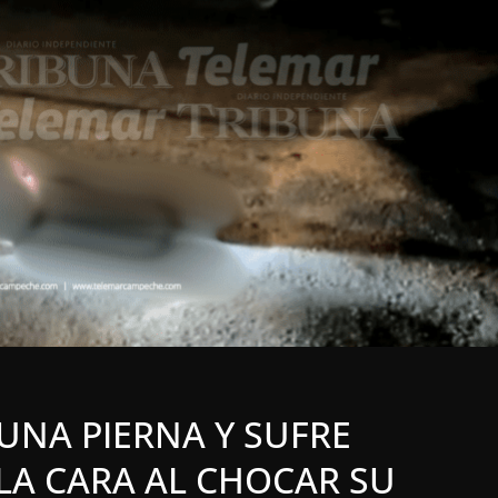
OPINIÓN
OPINIÓN: LIDERA
MORENA SOLO EN 4
ESTADOS: ARROJA
LOCALES
OPINIÓN
ENCUESTADORA
EN LAS TRIP
PULSO MX | Por:
JAGUAR: 06 
Miguel Ángel Vega C.
AGOSTO DE 
4 agosto, 2026
6 agosto, 2026
UNA PIERNA Y SUFRE
LA CARA AL CHOCAR SU