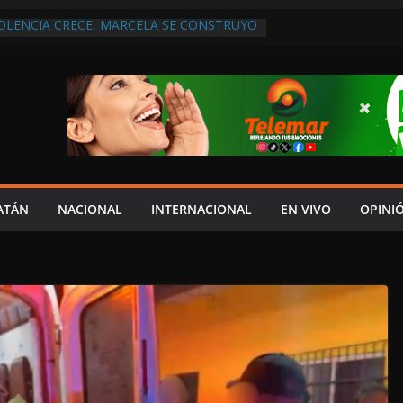
IOLENCIA CRECE, MARCELA SE CONSTRUYÓ
S EN SAN LORENZO
A ATENDER INSEGURIDAD, FORTALECER LA
ENERAR EMPLEOS
A NO PAGA A PROVEEDORES, PEMEX LA
ONTRATO
 QUE HAY UN PROYECTO PARA
TRO CULTURAL MULTIFUNCIONAL EN EL
ECH
 AUTORIZACIÓN MÉDICA PARA FIJAR
PRESUNTO RESPONSABLE DEL ACCIDENTE
ATÁN
NACIONAL
INTERNACIONAL
EN VIVO
OPINI