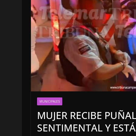
LOCALES
MUNICIPALES
INCA
MUJER RECIBE PUÑAL
5 agosto,
SENTIMENTAL Y EST