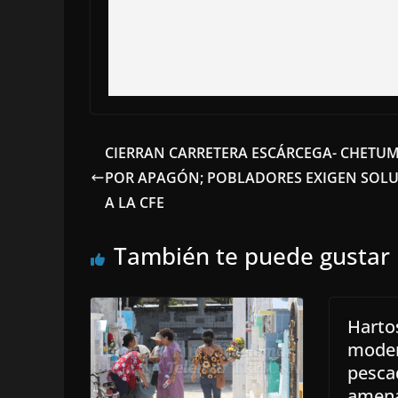
CIERRAN CARRETERA ESCÁRCEGA- CHETU
POR APAGÓN; POBLADORES EXIGEN SOL
A LA CFE
También te puede gustar
Hartos
moder
pesca
amena