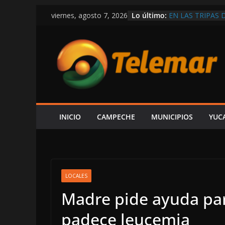
Saltar
Lo último:
EN LAS TRIPAS 
viernes, agosto 7, 2026
al
HABITANTES DE
OBLIGARLO A F
contenido
SUBINTENDENT
AUSENCIA DE LA
UNA FALTA DE 
“YA SE LE HIZO
SHEINBAUM USA
ATACAR, ACUSA
DIRECTOR DE A
LOS TRANSBOR
INICIO
CAMPECHE
MUNICIPIOS
YUC
CONTAMINACIÓ
LOCALES
Madre pide ayuda para
padece leucemia