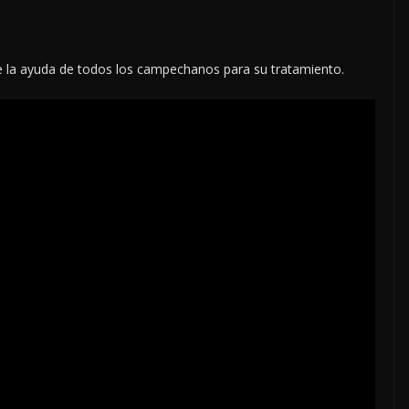
e la ayuda de todos los campechanos para su tratamiento.
LOCALES
OPINIÓN
IPAS DEL
EN LAS TRIPAS DEL
6 DE AGOSTO
JAGUAR: 07 DE AGO
DE 2026
7 agosto, 2026