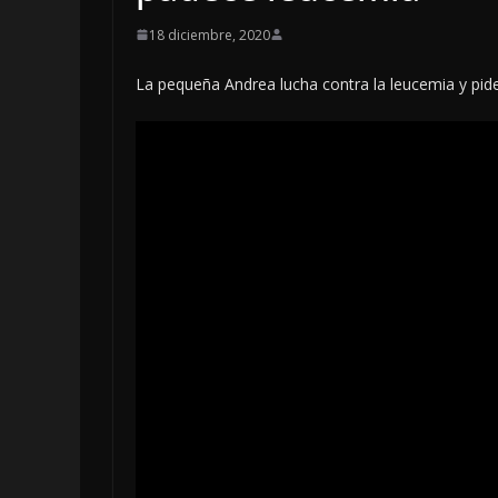
18 diciembre, 2020
La pequeña Andrea lucha contra la leucemia y pid
LOCALES
OPINIÓN
EN LAS TR
JAGUAR: 0
DE 2026
6 agosto, 2026