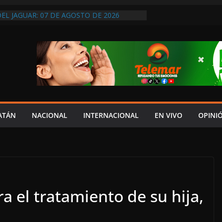
DEL JAGUAR: 07 DE AGOSTO DE 2026
 CENTENARIO DOBLEGAN A LA CFE AL
IRMAR MINUTA, LIBERAN A
E Y LEVANTAN BLOQUEO CARRETERO
YDA EN ENTREGA DE SU V INFORME ES
RESPETO AL CONGRESO: IGNACIO MUÑOZ;
 COSTUMBRE”
 VIDEO EDITADO PARA DESINFORMAR Y
 SERGIO SARMIENTO
RTEC DICE QUE NO SE PUEDEN ELIMINAR
DOS PORQUE “HAY MENOS
ATÁN
NACIONAL
INTERNACIONAL
EN VIVO
OPINI
N”
 el tratamiento de su hija,