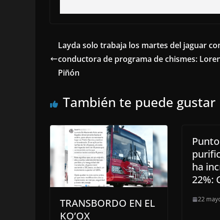
Layda solo trabaja los martes del jaguar c
conductora de programa de chismes: Lore
Piñón
También te puede gustar
Punto
purifi
ha in
22%:
22 mayo
TRANSBORDO EN EL
KO’OX