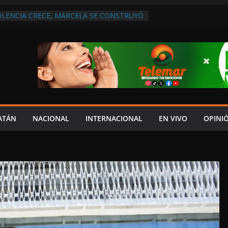
OLENCIA CRECE, MARCELA SE CONSTRUYÓ
S EN SAN LORENZO
 ATENDER INSEGURIDAD, FORTALECER LA
NERAR EMPLEOS
A NO PAGA A PROVEEDORES, PEMEX LA
NTRATO
 QUE HAY UN PROYECTO PARA
TRO CULTURAL MULTIFUNCIONAL EN EL
CH
 AUTORIZACIÓN MÉDICA PARA FIJAR
PRESUNTO RESPONSABLE DEL ACCIDENTE
ATÁN
NACIONAL
INTERNACIONAL
EN VIVO
OPINI