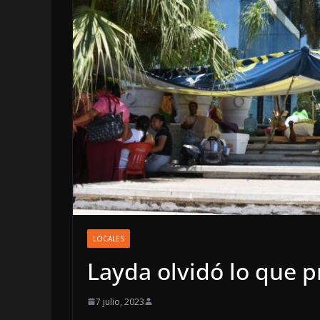
LOCALES
OPINIÓN
LOCALES
INCANSABLE A
Layda olvidó lo que 
5 agosto, 2026
7 julio, 2023