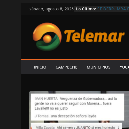
Saltar
Lo último:
SE DERRUMBA E
sábado, agosto 8, 2026
al
CIRCULA EN RE
DEMOSTRAR LA 
contenido
REPUBLICANA; “
EN LAS TRIPAS 
CAPTAN A LAYD
DE LUJO MÁS G
VIVE CAMPECHE
ESTÁ EN RETRO
OBRAS Y MEDIO
INICIO
CAMPECHE
MUNICIPIOS
YUC