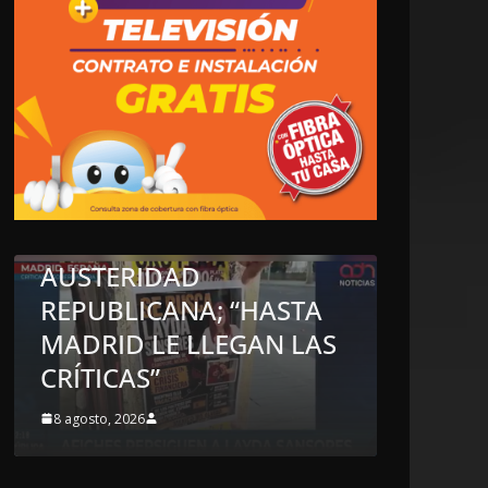
NIÓN
:
DA
LA
LOCALES
OPINIÓN
STA
EN LAS TRIPAS DEL
 LAS
JAGUAR: 08 DE AGOSTO
DE 2026
8 agosto, 2026