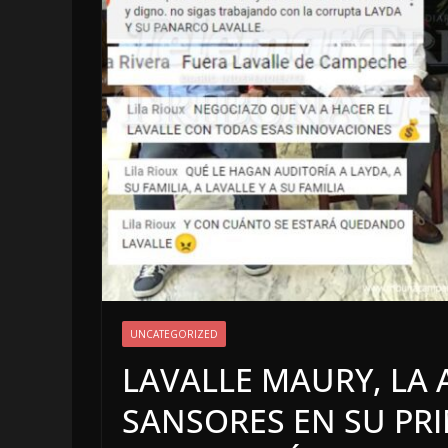
LOCALES
OPINI
UNCATEGORIZED
TOP TEN
LAVALLE MAURY, LA 
7 agosto, 2026
SANSORES EN SU PR