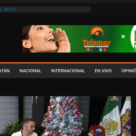
L MITO
DES: NADIE COMO LAYDA PARA
HIPOCRESÍA DE LA AUSTERIDAD
HASTA MADRID LE LLEGAN LAS CRÍTICAS”
DEL JAGUAR: 08 DE AGOSTO DE 2026
A EN UNA DE LAS CADENAS DE ARTÍCULOS
RANDES DE EUROPA: MARCEL CARRILLO
 SU PEOR MOMENTO: PAN; LA ECONOMÍA
CESO, CRECE LA INSEGURIDAD, NO HAY
S CRÍTICOS SON CENSURADOS
ATÁN
NACIONAL
INTERNACIONAL
EN VIVO
OPINI