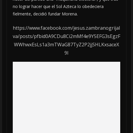
no lograr hacer que el Sol Azteca lo obedeciera
fielmente, decidió fundar Morena.
https://www.facebook.com/jesus.zambranogrijal
va/posts/pfbid0A9CDu8Ci2mMf4e9Y5EFG3sEgzF
WWhwxEsLs1a3mTWaG87TyZ2P2jjSHLKxsaceX
9l