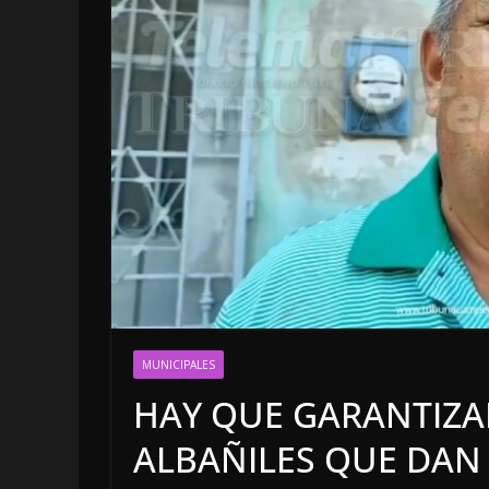
LOCALES
OPINIÓN
MUNICIPALES
LUJOS SUBSIDI
HAY QUE GARANTIZA
6 agosto, 2026
ALBAÑILES QUE DAN