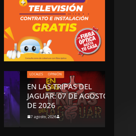
LOCALES
OPINIÓN
EN LAS TRIPAS DEL
OPINIÓN
JAGUAR: 07 DE AGOSTO
Enriqu
DE 2026
sospe
7 agosto, 2026
6 agosto, 2