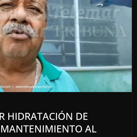
LOCALES
OPINIÓN
ADOS
TOP TEN DEL REPUDIO
R HIDRATACIÓN DE
7 agosto, 2026
 MANTENIMIENTO AL