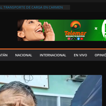
 AL TRANSPORTE DE CARGA EN CARMEN
RMÓ NI EL 10% DE ACCIONES QUE
PRESUPUESTO, MIENTRAS CAEN EL
INDICADORES ECONÓMICOS: SALIM
 IMPORTAN LOS LLAMADOS DEL PALACIO
 MORENA A SER CONGRUENTE CON LA
 AL PODER JUDICIAL DE CAMPECHE;
NAL DE GOBERNARTE LO UBICA EN EL
PIEDRAS DE LA TORRE DEL RELOJ DEL
ATÁN
NACIONAL
INTERNACIONAL
EN VIVO
OPINI
 FRANCISCO Y LA ACORDONAN POR
APSO