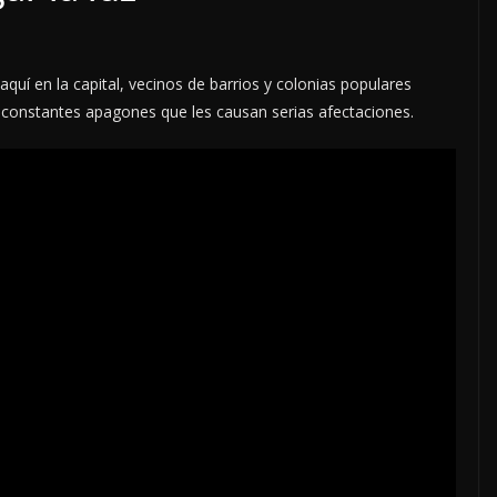
aquí en la capital, vecinos de barrios y colonias populares
 constantes apagones que les causan serias afectaciones.
LOCALES
OPINIÓN
E ACOSO
LUJOS SUBSIDIADOS
6 agosto, 2026