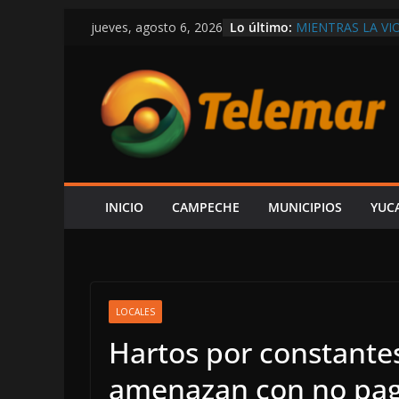
Saltar
Lo último:
MIENTRAS LA VI
jueves, agosto 6, 2026
al
DEPARTAMENTO
EXIGEN A LAYDA
contenido
ECONOMÍA Y GE
AUNQUE PROTEX
PREMIA CON CO
CONFIRMA REHN
CONSTRUIR CEN
FORO AH KIM PE
ESPERA ALCUDIA
AUDIENCIA AL 
INICIO
CAMPECHE
MUNICIPIOS
YUC
EN LA COSTERA
LOCALES
Hartos por constante
amenazan con no paga