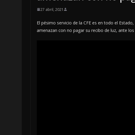
27 abril, 2021
El pésimo servicio de la CFE es en todo el Estado, 
amenazan con no pagar su recibo de luz, ante los
LOCALES
OPINIÓN
INCANSABL
5 agosto, 2026