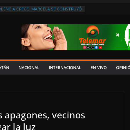
OLENCIA CRECE, MARCELA SE CONSTRUYÓ
S EN SAN LORENZO
 ATENDER INSEGURIDAD, FORTALECER LA
NERAR EMPLEOS
A NO PAGA A PROVEEDORES, PEMEX LA
NTRATO
 QUE HAY UN PROYECTO PARA
TRO CULTURAL MULTIFUNCIONAL EN EL
CH
 AUTORIZACIÓN MÉDICA PARA FIJAR
PRESUNTO RESPONSABLE DEL ACCIDENTE
ATÁN
NACIONAL
INTERNACIONAL
EN VIVO
OPINI
s apagones, vecinos
r la luz