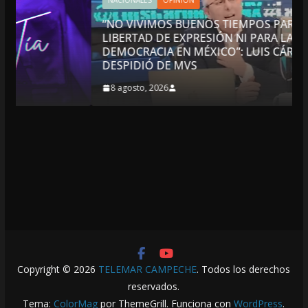
NACIONALES
OPINIÓN
“NO VIVIMOS BUENOS TIEMPOS PARA LA
LIBERTAD DE EXPRESIÓN NI PARA LA
DEMOCRACIA EN MÉXICO”: LUIS CÁRDENAS; SE
DESPIDIÓ DE MVS
8 agosto, 2026
Copyright © 2026
TELEMAR CAMPECHE
. Todos los derechos
reservados.
Tema:
ColorMag
por ThemeGrill. Funciona con
WordPress
.