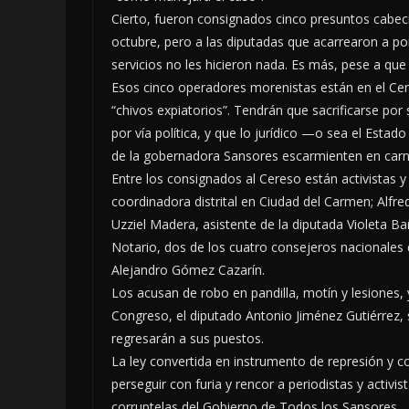
Cierto, fueron consignados cinco presuntos cabecil
octubre, pero a las diputadas que acarrearon a p
servicios no les hicieron nada. Es más, pese a que 
Esos cinco operadores morenistas están en el Ce
“chivos expiatorios”. Tendrán que sacrificarse por 
por vía política, y que lo jurídico —o sea el Est
de la gobernadora Sansores escarmienten en carne
Entre los consignados al Cereso están activistas
coordinadora distrital en Ciudad del Carmen; Alfr
Uzziel Madera, asistente de la diputada Violeta 
Notario, dos de los cuatro consejeros nacionales 
Alejandro Gómez Cazarín.
Los acusan de robo en pandilla, motín y lesiones, 
Congreso, el diputado Antonio Jiménez Gutiérrez, s
regresarán a sus puestos.
La ley convertida en instrumento de represión y co
perseguir con furia y rencor a periodistas y activist
corruptelas del Gobierno de Todos los Sansores.