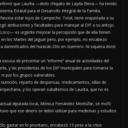
 confirmó que Laurita —dedo chiquito de Layda Elena— ha tenido
stema Estatal para el Desarrollo Integral de la Familia.
 fascina estar lejos de Campeche. Total, tiene enquistada a su
legó atribuciones y facultades para manejar al DIF a su antojo.
 Loco— es urgente mejorar la percepción que de ella tienen.
a en los Martes del Jaguar pero, por ejemplo, no encabezo
a damnificados del huracán Otis en Guerrero. Ni siquiera donó
a excusa de presentar un “informe” anual de actividades del
rla, y las presidentas de los DIF municipales para tomarse la
ni por los grupos vulnerables.
utrición, reparto de despensas, medicamentos, sillas de
campechana, y los operan subalternos de Laurita, que no es
 actual diputada local, Mónica Fernández Montúfar, se mofó
stuvo que ese dinero se debió utilizar para medicinas y estudios
ólo gastar en lo prioritario, encabezó 13 pese a la crisis