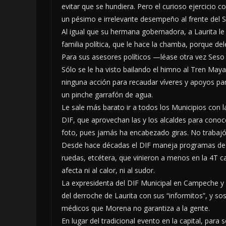
evitar que se hundiera. Pero el curioso ejercicio
un pésimo e irrelevante desempeño al frente del Si
Al igual que su hermana gobernadora, a Laurita le
familia política, que le hace la chamba, porque de
Para sus asesores políticos —léase otra vez Seso
Sólo se le ha visto bailando el himno al Tren May
ninguna acción para recaudar víveres y apoyos par
un pinche garrafón de agua.
Le sale más barato ir a todos los Municipios con l
DIF, que aprovechan las y los alcaldes para conoce
foto, pues jamás ha encabezado giras. No trabajó 
Desde hace décadas el DIF maneja programas de n
ruedas, etcétera, que vinieron a menos en la 4T 
afecta ni al calor, ni al sudor.
La expresidenta del DIF Municipal en Campeche y
del derroche de Laurita con sus “informitos”, y so
médicos que Morena no garantiza a la gente.
En lugar del tradicional evento en la capital, para s