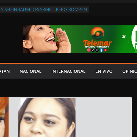
 Y SHEINBAUM DESARME…¡PERO ROMPEN
RA DE ARMAS AL EXTRANJERO!:
TRA LA CORRUPCIÓN
 DISCURSO DE LAYDA AL REVELAR QUE
TRA LA PEOR CAÍDA DE
S DEL PAÍS, POR PÉSIMA RECAUDACIÓN
NFLUENCIAS POLÍTICAS EN
POR TRAGEDIA EN LA AVENIDA COSTERA;
TADO ASUME CULPA DEL HIJO?
ES SOBRE LA CARRETERA LIBRE
ATÁN
NACIONAL
INTERNACIONAL
EN VIVO
OPINI
APLAYA
 PAZ FRACASO DE LAYDA EN SEGURIDAD;
DEJÓ MUCHO QUE DESEAR”