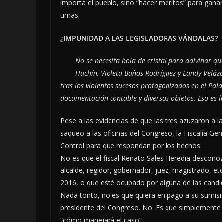
importa el pueblo, sino “hacer méritos” para gana
urnas.
¿IMPUNIDAD A LAS LEGISLADORAS VÁNDALAS?
No se necesita bola de cristal para adivinar q
Huchín, Violeta Baños Rodríguez y Landy Velázq
tras los violentos sucesos protagonizados en el Pal
documentación contable y diversos objetos. Eso es l
Pese a las evidencias de que las tres azuzaron a la
saqueo a las oficinas del Congreso, la Fiscalía Ge
Control para que respondan por los hechos.
No es que el fiscal Renato Sales Heredia descon
alcalde, regidor, gobernador, juez, magistrado, e
2016, o que esté ocupado por alguna de las candid
Nada tonto, no es que quiera en pago a su sumisió
presidente del Congreso. No. Es que simplemente 
“cómo manejará el caso”.