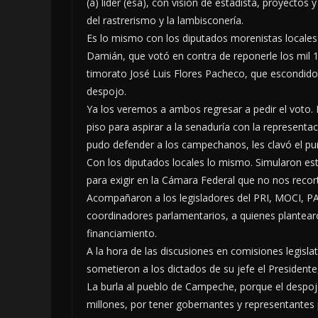
(a) líder (esa), con visión de estadista, proyecto
del rastrerismo y la lambisconería.
Es lo mismo con los diputados morenistas locales y
Damián, que votó en contra de reponerle los mil 
timorato José Luis Flores Pacheco, que escondido 
despojo.
Ya los veremos a ambos regresar a pedir el voto. 
piso para aspirar a la senaduría con la represent
pudo defender a los campechanos, les clavó el puñ
Con los diputados locales lo mismo. Simularon es
para exigir en la Cámara Federal que no nos reco
Acompañaron a los legisladores del PRI, MOCI, PA
coordinadores parlamentarios, a quienes plantearo
financiamiento.
A la hora de las discusiones en comisiones legisla
sometieron a los dictados de su jefe el Presidente,
La burla al pueblo de Campeche, porque el despoj
millones, por tener gobernantes y representantes 