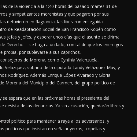
las de la violencia a la 1:40 horas del pasado martes 31 de
orros y simpatizantes morenistas y que pagaron por sus
las detuvieron en flagrancia, las liberaron enseguida.
ntro de Readaptación Social de San Francisco Kobén como
sus jefas y jefes, y esperar unos días que el asunto se dirima
ado de Derecho— se haga a un lado, con tal de que los enemigos
 propia, por sublevarse a sus caprichos.
 y consejeros de Morena, como Cynthia Valenzuela,
edo Velázquez, sobrino de la diputada Landy Velázquez May, y
Baños Rodríguez. Además Enrique López Alvarado y Gloria
de Morena del Municipio del Carmen, del grupo político de
y se espera que en las próximas horas el presidente del
e desista de las denuncias. Ya sin acusación, quedarán libres y
ntrol político para mantener a raya a los adversarios, y
as políticos que insistan en señalar yerros, tropelías y