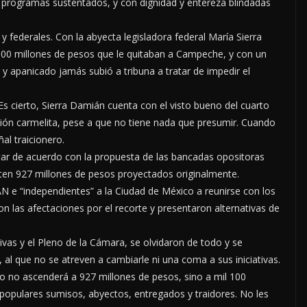
s y programas sustentados, y con dignidad y entereza blindadas
 federales. Con la abyecta legisladora federal María Sierra
100 millones de pesos que le quitaban a Campeche, y con un
y apanicado jamás subió a tribuna a tratar de impedir el
Es cierto, Sierra Damián cuenta con el visto bueno del cuarto
ación carmelita, pese a que no tiene nada que presumir. Cuando
al traicionero.
tar de acuerdo con la propuesta de las bancadas opositoras
rten 927 millones de pesos proyectados originalmente.
N e “independientes” a la Ciudad de México a reunirse con los
n las afectaciones por el recorte y presentaron alternativas de
tivas y el Pleno de la Cámara, se olvidaron de todo y se
 al que no se atreven a cambiarle ni una coma a sus iniciativas.
o no ascenderá a 927 millones de pesos, sino a mil 100
populares sumisos, abyectos, entregados y traidores. No les