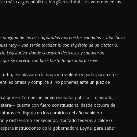
rse más cargos públicos. Vergüenza total. Los veremos en las
ue ninguna de las tres diputadas morenistas vándalas —Idali Sosa
uez May— van serán tocadas ni con el pétalo de un citatorio,
acio Legislativo, donde causaron destrozos y saquearon
o que se aprecia con base hasta lo que ahora se ve.
 turba, encabezaron la irrupción violenta y participaron en el
neral es omisa y cómplice al no ponerlas ante un juez de
ozca que en Campeche ningún servidor público —diputado,
tcétera— cuenta con fuero constitucional desde octubre de
aturas en disputa en los comicios del año venidero.
n y rastrerismo ser senador, diputado federal, alcalde o
espera instrucciones de la gobernadora Layda, para saber