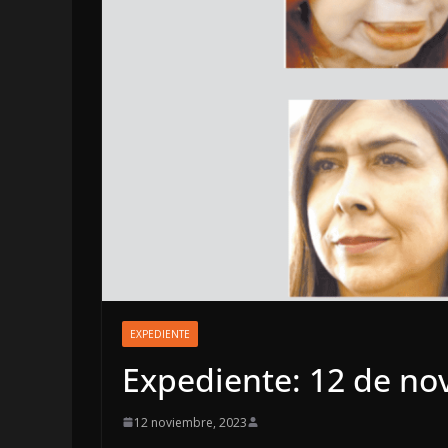
LOCALES
OPINIÓN
EXPEDIENTE
INFORME ELE
Expediente: 12 de no
4 agosto, 2026
12 noviembre, 2023