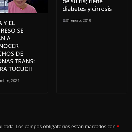
de su tía; tiene
diabetes y cirrosis
31 enero, 2019
 Y EL
RESO SE
AN A
NOCER
CHOS DE
ONAS TRANS:
RA TUCUCH
embre, 2024
licada.
Los campos obligatorios están marcados con
*