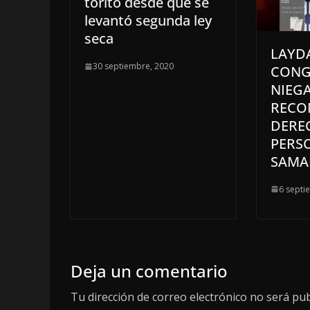
torito desde que se
levantó segunda ley
seca
LAYDA
30 septiembre, 2020
CONG
NIEG
RECO
DERE
PERS
SAMA
6 septi
Deja un comentario
Tu dirección de correo electrónico no será pub