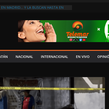
A EN MADRID… Y LA BUSCAN HASTA EN
ES POSTALES POR CRISIS FINANCIERA EN
A EN UNA DE LAS CADENAS DE ARTÍCULOS
RANDES DE EUROPA: MARCEL CARRILLO
 SU PEOR MOMENTO: PAN; LA ECONOMÍA
ESO, CRECE LA INSEGURIDAD, NO HAY
S CRÍTICOS SON CENSURADOS
L MITO
PERDER EL TIEMPO”; INFRAESTRUCTURA
OBSOLETA Y URGE MODERNIZARLA:
ATÁN
NACIONAL
INTERNACIONAL
EN VIVO
OPINI
M ARANDA