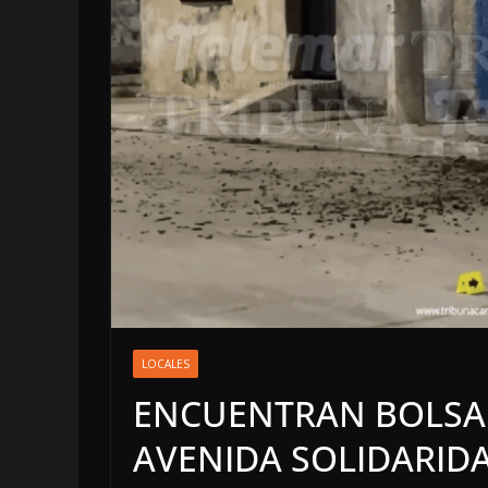
OPINIÓN
Enriquecimient
LOCALES
sospechoso
ENCUENTRAN BOLSA 
6 agosto, 2026
AVENIDA SOLIDARID