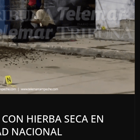
o
OPINIÓN
SE DERRUMBA EL MITO
CON HIERBA SECA EN
7 agosto, 2026
AD NACIONAL