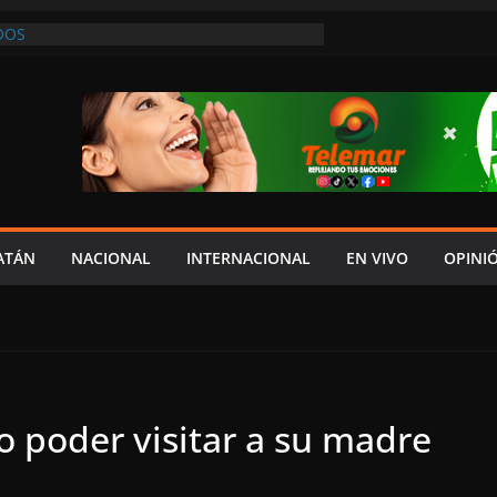
DOS
 LAYDA NO HA HECHO LO SUFICIENTE
ECONOCE DIPUTADA LOCAL DE MORENA
NDA CAMPAÑA DE DONACIÓN DE SANGRE
 NAVAL DE LERMA
NTO ENTREGA EL DOCUMENTO DEL V
YDA AL CONGRESO
 PROTESTA DE PROVEEDORES PARA
TEXA QUE LES PAGUE
ATÁN
NACIONAL
INTERNACIONAL
EN VIVO
OPINI
 poder visitar a su madre