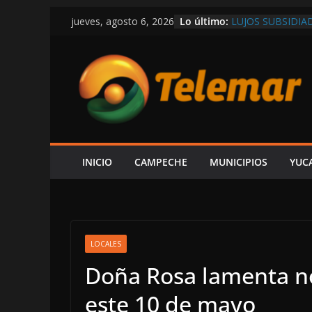
Saltar
Lo último:
LUJOS SUBSIDIA
jueves, agosto 6, 2026
al
EL GOBIERNO DE
POR CARMEN, R
contenido
REALIZAN SEGU
EN EL HOSPITAL
VÍCTOR SARMIE
INFORME DE LA
SE INTENSIFICA
EXIGIRLE A PRO
INICIO
CAMPECHE
MUNICIPIOS
YUC
LOCALES
Doña Rosa lamenta no
este 10 de mayo