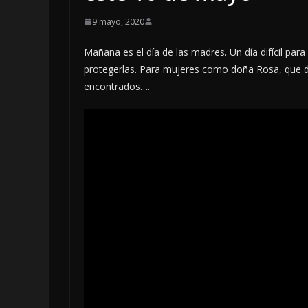
9 mayo, 2020
Mañana es el día de las madres. Un día difícil para
protegerlas. Para mujeres como doña Rosa, que de 
encontrados….
LOCALES
OPIN
INCANS
5 agosto, 2026