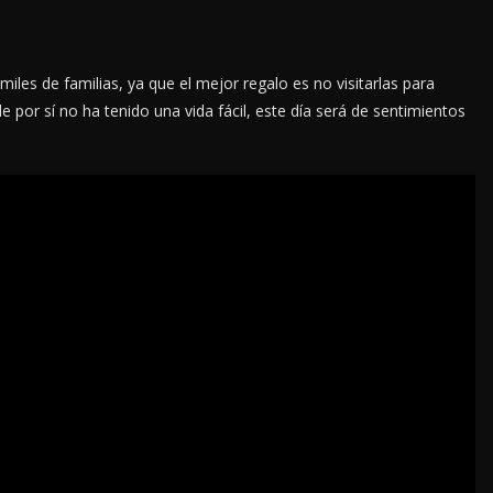
 miles de familias, ya que el mejor regalo es no visitarlas para
por sí no ha tenido una vida fácil, este día será de sentimientos
IÓN
LOCALES
OPINIÓN
ABLE ACOSO
LUJOS SUBSIDIADO
6 agosto, 2026