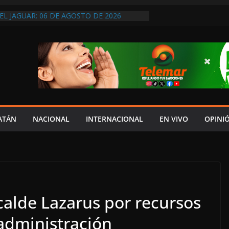
EL JAGUAR: 06 DE AGOSTO DE 2026
NTO ENTREGA EL DOCUMENTO DEL V
YDA AL CONGRESO
DOS
REVIO AVISO, SEDUMOP CIERRA TRAMO DE
A AVENIDA OBREGÓN Y CAUSA CAOS VIAL;
AUCIONES!
A EN POMUCH, HECELCHAKÁN; ¿Y LA
 PRESUMEN LAYDA Y MARCELA?
ATÁN
NACIONAL
INTERNACIONAL
EN VIVO
OPINI
calde Lazarus por recursos
administración