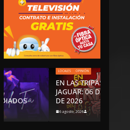
LOCALES
OPINIÓN
EN LAS TRIPAS DEL
JAGUAR: 06 DE AGOSTO
OPINIÓN
DE 2026
LUST
6 agosto, 2026
5 agosto,