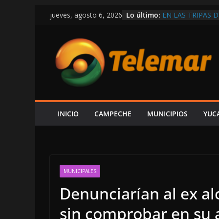
Saltar
Lo último:
EN LAS TRIPAS D
jueves, agosto 6, 2026
al
VÍCTOR SARMIE
INFORME DE LA
contenido
LUJOS SUBSIDIA
OTRA VEZ SIN P
UN CARRIL EN L
¡TOME SUS PREC
BALEAN UNA CAS
SEGURIDAD QUE
INICIO
CAMPECHE
MUNICIPIOS
YUC
MUNICIPALES
Denunciarían al ex al
sin comprobar en su 